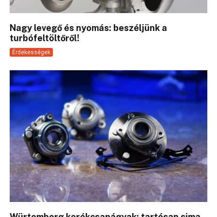
Nagy levegő és nyomás: beszéljünk a
turbófeltöltőről!
Érdekességek
Würtemberg kerékcsapágyak: tartósan sima