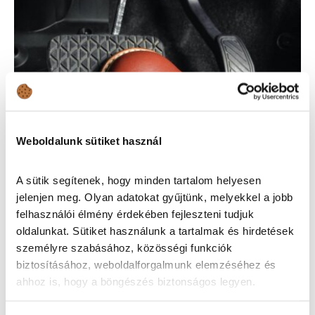
Weboldalunk sütiket használ
A sütik segítenek, hogy minden tartalom helyesen
Fékezd magad: ne kockáztass a cserével!
jelenjen meg. Olyan adatokat gyűjtünk, melyekkel a jobb
felhasználói élmény érdekében fejleszteni tudjuk
Érdekességek
oldalunkat. Sütiket használunk a tartalmak és hirdetések
személyre szabásához, közösségi funkciók
biztosításához, weboldalforgalmunk elemzéséhez és
ahhoz is, hogy a böngészés biztonságos legyen.