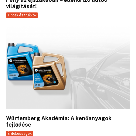
világítását!
Tippek és trükkök
Würtemberg Akadémia: A kenőanyagok
fejlődése
Érdekességek