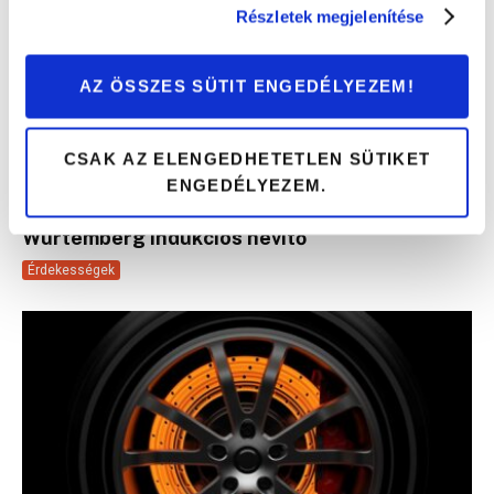
Részletek megjelenítése
AZ ÖSSZES SÜTIT ENGEDÉLYEZEM!
CSAK AZ ELENGEDHETETLEN SÜTIKET
ENGEDÉLYEZEM.
A rozsdás csavar többé nem akadály:
Würtemberg indukciós hevítő
Érdekességek