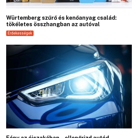
Würtemberg szűrő és kenőanyag család:
tökéletes összhangban az autóval
Érdekességek
Fény az éjszakában – ellenőrizd autód