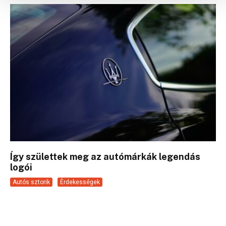
Így születtek meg az autómárkák legendás
logói
Autós sztorik
Érdekességek