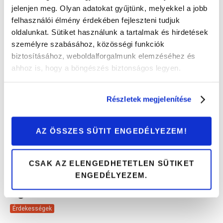
jelenjen meg. Olyan adatokat gyűjtünk, melyekkel a jobb
Autós sztorik
felhasználói élmény érdekében fejleszteni tudjuk
oldalunkat. Sütiket használunk a tartalmak és hirdetések
személyre szabásához, közösségi funkciók
biztosításához, weboldalforgalmunk elemzéséhez és
ahhoz is, hogy a böngészés biztonságos legyen.
Részletek megjelenítése
AZ ÖSSZES SÜTIT ENGEDÉLYEZEM!
CSAK AZ ELENGEDHETETLEN SÜTIKET
ENGEDÉLYEZEM.
Van élet 200 ezer kilométer felett: a
legtöbbet futott autók!
Érdekességek