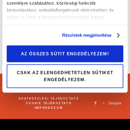
személyre szabásához, közösségi funkciók
biztosításához, weboldalforgalmunk elemzéséhez és
Porschéval terepen? Miért is ne?
ahhoz is, hogy a böngészés biztonságos legyen.
Érdekességek
Részletek megjelenítése
AZ ÖSSZES SÜTIT ENGEDÉLYEZEM!
CSAK AZ ELENGEDHETETLEN SÜTIKET
ENGEDÉLYEZEM.
Cartárs Blog 2021
ADATKEZELÉSI TÁJÉKOZTATÓ
COOKIE TÁJÉKOZTATÓ
Tetejére
IMPRESSZUM