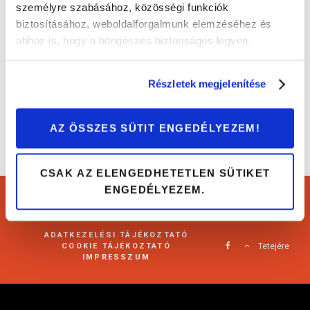
személyre szabásához, közösségi funkciók
biztosításához, weboldalforgalmunk elemzéséhez és
Az autódnak is szüksége van szoknyára!
ahhoz is, hogy a böngészés biztonságos legyen.
Tippek és trükkök
Részletek megjelenítése
AZ ÖSSZES SÜTIT ENGEDÉLYEZEM!
CSAK AZ ELENGEDHETETLEN SÜTIKET
ENGEDÉLYEZEM.
Cartárs Blog 2021
ADATKEZELÉSI TÁJÉKOZTATÓ
COOKIE TÁJÉKOZTATÓ
Tetejére
IMPRESSZUM