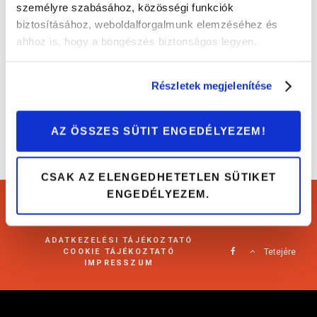
személyre szabásához, közösségi funkciók
biztosításához, weboldalforgalmunk elemzéséhez és
5 meghökkentő autós extra
ahhoz is, hogy a böngészés biztonságos legyen.
Érdekességek
Részletek megjelenítése
AZ ÖSSZES SÜTIT ENGEDÉLYEZEM!
CSAK AZ ELENGEDHETETLEN SÜTIKET
ENGEDÉLYEZEM.
Cartárs Blog 2021
ADATKEZELÉSI TÁJÉKOZTATÓ
COOKIE TÁJÉKOZTATÓ
Tetejére
IMPRESSZUM