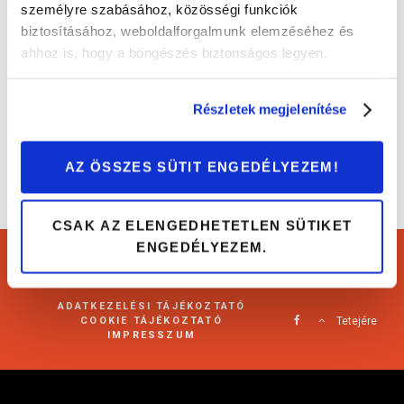
személyre szabásához, közösségi funkciók
biztosításához, weboldalforgalmunk elemzéséhez és
Vezetéstámogató rendszerek: a tempomat
ahhoz is, hogy a böngészés biztonságos legyen.
Érdekességek
Részletek megjelenítése
AZ ÖSSZES SÜTIT ENGEDÉLYEZEM!
CSAK AZ ELENGEDHETETLEN SÜTIKET
ENGEDÉLYEZEM.
Cartárs Blog 2021
ADATKEZELÉSI TÁJÉKOZTATÓ
COOKIE TÁJÉKOZTATÓ
Tetejére
IMPRESSZUM