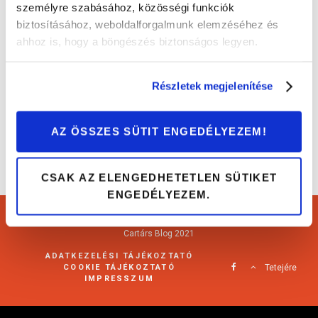
személyre szabásához, közösségi funkciók
biztosításához, weboldalforgalmunk elemzéséhez és
Nem csak a teához kell: beszéljünk a
ahhoz is, hogy a böngészés biztonságos legyen.
szűrőkről!
Érdekességek
Részletek megjelenítése
AZ ÖSSZES SÜTIT ENGEDÉLYEZEM!
CSAK AZ ELENGEDHETETLEN SÜTIKET
ENGEDÉLYEZEM.
Cartárs Blog 2021
ADATKEZELÉSI TÁJÉKOZTATÓ
COOKIE TÁJÉKOZTATÓ
Tetejére
IMPRESSZUM