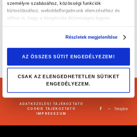
személyre szabásához, közösségi funkciók
biztosításához, weboldalforgalmunk elemzéséhez és
3 dolog, amit ellenőrizz egy 5 éves autónál!
ahhoz is, hogy a böngészés biztonságos legyen.
Tippek és trükkök
Részletek megjelenítése
AZ ÖSSZES SÜTIT ENGEDÉLYEZEM!
CSAK AZ ELENGEDHETETLEN SÜTIKET
ENGEDÉLYEZEM.
Cartárs Blog 2021
ADATKEZELÉSI TÁJÉKOZTATÓ
COOKIE TÁJÉKOZTATÓ
Tetejére
IMPRESSZUM