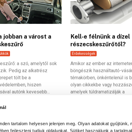
ja jobban a várost a
Kell-e félnünk a dízel
skeszűrő
részecskeszűrőtől?
rükkök
Érdekességek
szűrő: a szó, amelytől sok
Amikor az ember az internete
zik. Pedig az alkatrész
böngészik használtautó-vásá
repet tölt be a
témakörben, önkéntelenül is b
védelemben, hiszen
olyan cikkekbe vagy hozzász
sával autónk kevesebb...
amelyek túldramatizálják a
részecskeszűrőt, vagy...
nál
inden tartalom helyesen jelenjen meg. Olyan adatokat gyűjtünk, 
ben fejleszteni tudjuk oldalunkat. Sütiket használunk a tartalma