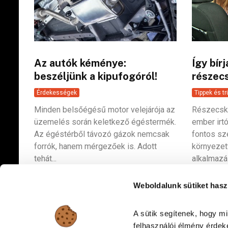
Az autók kéménye:
Így bír
beszéljünk a kipufogóról!
részec
Érdekességek
Tippek és t
Minden belsőégésű motor velejárója az
Részecske
üzemelés során keletkező égéstermék.
ember irtó
Az égéstérből távozó gázok nemcsak
fontos sze
forrók, hanem mérgezőek is. Adott
környezet
tehát...
alkalmazá
Weboldalunk sütiket hasz
A sütik segítenek, hogy m
felhasználói élmény érdeké