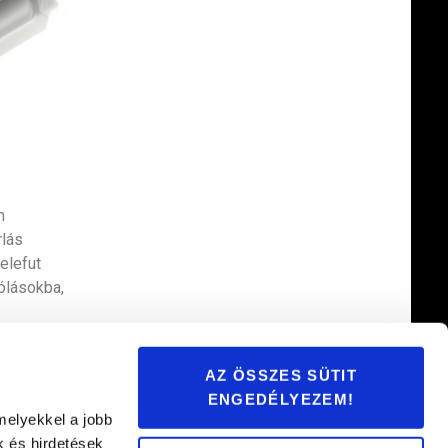
n
rlás
elefut
ólásokba,
AZ ÖSSZES SÜTIT
ENGEDÉLYEZEM!
melyekkel a jobb
k és hirdetések