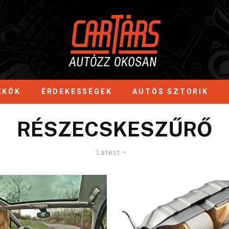
KKÖK
ÉRDEKESSÉGEK
AUTÓS SZTORIK
RÉSZECSKESZŰRŐ
Latest