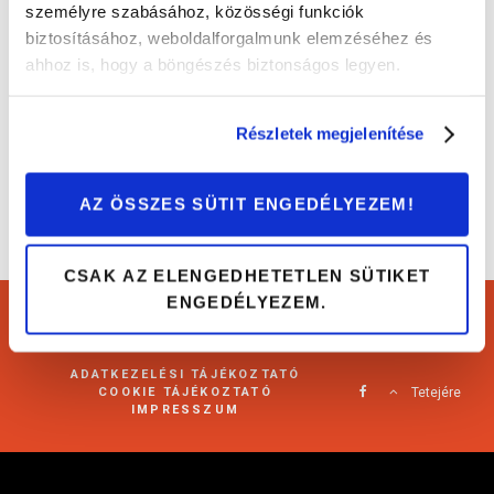
személyre szabásához, közösségi funkciók
biztosításához, weboldalforgalmunk elemzéséhez és
A készülék, ami megtisztítja autód utasterét!
ahhoz is, hogy a böngészés biztonságos legyen.
Tippek és trükkök
Részletek megjelenítése
AZ ÖSSZES SÜTIT ENGEDÉLYEZEM!
CSAK AZ ELENGEDHETETLEN SÜTIKET
ENGEDÉLYEZEM.
Cartárs Blog 2021
ADATKEZELÉSI TÁJÉKOZTATÓ
COOKIE TÁJÉKOZTATÓ
Tetejére
IMPRESSZUM