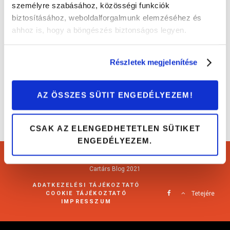
személyre szabásához, közösségi funkciók
biztosításához, weboldalforgalmunk elemzéséhez és
Erre figyelj, ha Opel Astra J-t (2009-2018)
ahhoz is, hogy a böngészés biztonságos legyen.
vásárolsz!
Autóvásárlás
Részletek megjelenítése
AZ ÖSSZES SÜTIT ENGEDÉLYEZEM!
CSAK AZ ELENGEDHETETLEN SÜTIKET
ENGEDÉLYEZEM.
Cartárs Blog 2021
ADATKEZELÉSI TÁJÉKOZTATÓ
COOKIE TÁJÉKOZTATÓ
Tetejére
IMPRESSZUM