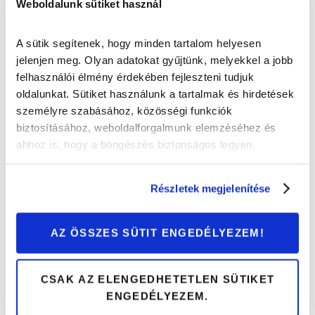
Weboldalunk sütiket használ
Nem csak kezdőknek: Miért hasznos a
A sütik segítenek, hogy minden tartalom helyesen
vezetéstechnikai tréning?
jelenjen meg. Olyan adatokat gyűjtünk, melyekkel a jobb
felhasználói élmény érdekében fejleszteni tudjuk
Tippek és trükkök
oldalunkat. Sütiket használunk a tartalmak és hirdetések
személyre szabásához, közösségi funkciók
biztosításához, weboldalforgalmunk elemzéséhez és
ahhoz is, hogy a böngészés biztonságos legyen.
Részletek megjelenítése
AZ ÖSSZES SÜTIT ENGEDÉLYEZEM!
CSAK AZ ELENGEDHETETLEN SÜTIKET
ENGEDÉLYEZEM.
Ilyen volt egy vezetésbiztonsági tréning