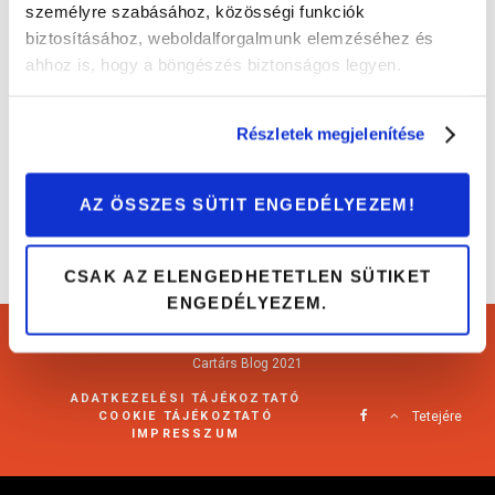
személyre szabásához, közösségi funkciók
biztosításához, weboldalforgalmunk elemzéséhez és
Szocialista mentőautótól az elektromos
ahhoz is, hogy a böngészés biztonságos legyen.
versenyautóig: jön az ATF!
Érdekességek
Részletek megjelenítése
AZ ÖSSZES SÜTIT ENGEDÉLYEZEM!
CSAK AZ ELENGEDHETETLEN SÜTIKET
ENGEDÉLYEZEM.
Cartárs Blog 2021
ADATKEZELÉSI TÁJÉKOZTATÓ
COOKIE TÁJÉKOZTATÓ
Tetejére
IMPRESSZUM