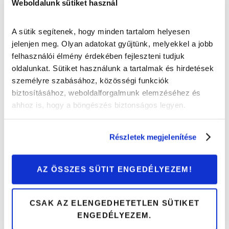
Weboldalunk sütiket használ
Ezekre lesz szükséged a gondtalan autós
A sütik segítenek, hogy minden tartalom helyesen
nyaraláshoz!
jelenjen meg. Olyan adatokat gyűjtünk, melyekkel a jobb
felhasználói élmény érdekében fejleszteni tudjuk
Tippek és trükkök
oldalunkat. Sütiket használunk a tartalmak és hirdetések
személyre szabásához, közösségi funkciók
biztosításához, weboldalforgalmunk elemzéséhez és
ahhoz is, hogy a böngészés biztonságos legyen.
Részletek megjelenítése
AZ ÖSSZES SÜTIT ENGEDÉLYEZEM!
CSAK AZ ELENGEDHETETLEN SÜTIKET
ENGEDÉLYEZEM.
Nyaralás autóval? Ezekkel a kiegészítőkkel