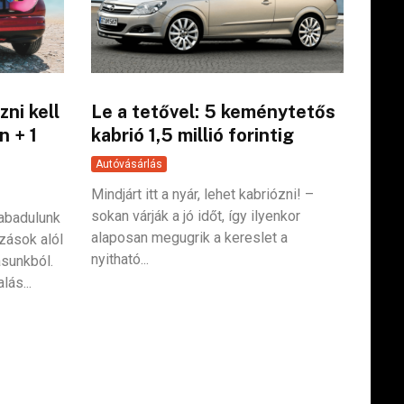
zni kell
Le a tetővel: 5 keménytetős
n + 1
kabrió 1,5 millió forintig
Autóvásárlás
Mindjárt itt a nyár, lehet kabriózni! –
sokan várják a jó időt, így ilyenkor
zabadulunk
alaposan megugrik a kereslet a
zások alól
nyitható...
ásunkból.
lás...