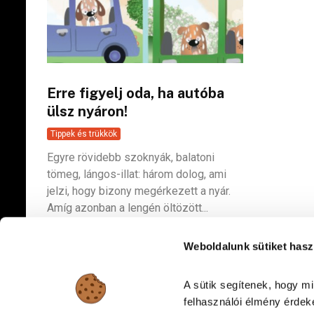
Erre figyelj oda, ha autóba
ülsz nyáron!
Tippek és trükkök
Egyre rövidebb szoknyák, balatoni
tömeg, lángos-illat: három dolog, ami
jelzi, hogy bizony megérkezett a nyár.
Amíg azonban a lengén öltözött...
Weboldalunk sütiket hasz
A sütik segítenek, hogy m
felhasználói élmény érdeké