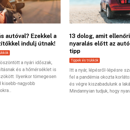
s autóval? Ezekkel a
13 dolog, amit ellenőri
ítőkkel indulj útnak!
nyaralás előtt az autó
tipp
rükkök
Tippek és trükkök
öszöntött a nyári időszak,
nításnak és a hőmérséklet is
Itt a nyár, lépésről-lépésre s
zökött. Ilyenkor tömegesen
fel a pandémia okozta korláto
el kisebb-nagyobb
és végre kiszabadulunk a lak
okra...
Mindannyian tudjuk, hogy nyara