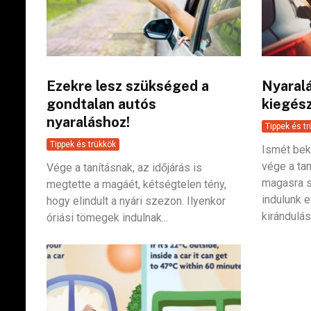
Ezekre lesz szükséged a
Nyaralá
gondtalan autós
kiegész
nyaraláshoz!
Tippek és t
Tippek és trükkök
Ismét bek
vége a ta
Vége a tanításnak, az időjárás is
magasra s
megtette a magáét, kétségtelen tény,
indulunk 
hogy elindult a nyári szezon. Ilyenkor
kirándulás
óriási tömegek indulnak...