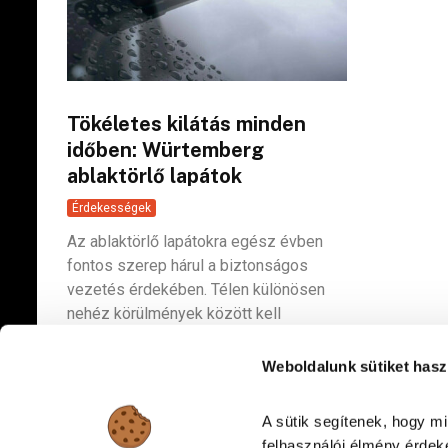
Tökéletes kilátás minden
időben: Würtemberg
ablaktörlő lapátok
Érdekességek
Az ablaktörlő lapátokra egész évben
fontos szerep hárul a biztonságos
vezetés érdekében. Télen különösen
nehéz körülmények között kell
helytállniuk. Ilyenkor...
Weboldalunk sütiket hasz
A sütik segítenek, hogy m
felhasználói élmény érdeké