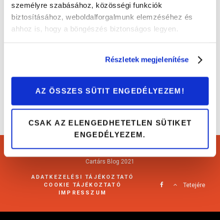
személyre szabásához, közösségi funkciók
biztosításához, weboldalforgalmunk elemzéséhez és
Erre figyelj, ha második generációs Hyundai
ahhoz is, hogy a böngészés biztonságos legyen.
i30-ast (2012-2017) vásárolsz!
Autóvásárlás
Részletek megjelenítése
AZ ÖSSZES SÜTIT ENGEDÉLYEZEM!
CSAK AZ ELENGEDHETETLEN SÜTIKET
ENGEDÉLYEZEM.
Cartárs Blog 2021
ADATKEZELÉSI TÁJÉKOZTATÓ
COOKIE TÁJÉKOZTATÓ
Tetejére
IMPRESSZUM