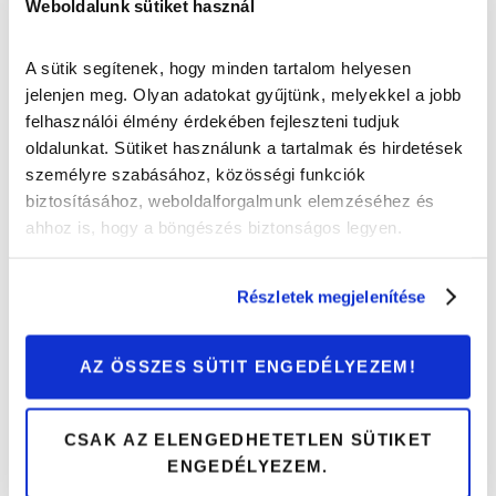
Weboldalunk sütiket használ
Erre figyelj, ha Ford Mondeót (2007-2014)
A sütik segítenek, hogy minden tartalom helyesen
vásárolsz!
jelenjen meg. Olyan adatokat gyűjtünk, melyekkel a jobb
felhasználói élmény érdekében fejleszteni tudjuk
Autóvásárlás
oldalunkat. Sütiket használunk a tartalmak és hirdetések
személyre szabásához, közösségi funkciók
biztosításához, weboldalforgalmunk elemzéséhez és
ahhoz is, hogy a böngészés biztonságos legyen.
Részletek megjelenítése
AZ ÖSSZES SÜTIT ENGEDÉLYEZEM!
CSAK AZ ELENGEDHETETLEN SÜTIKET
ENGEDÉLYEZEM.
Erre figyelj, ha Ford Mondeót (2014-2022)