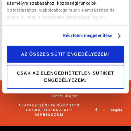
személyre szabásához, közösségi funkciók
biztosításához, weboldalforgalmunk elemzéséhez és
A jövő autóipara: mesterséges intelligencia
ahhoz is, hogy a böngészés biztonságos legyen.
az autógyártásban
Érdekességek
Részletek megjelenítése
AZ ÖSSZES SÜTIT ENGEDÉLYEZEM!
CSAK AZ ELENGEDHETETLEN SÜTIKET
ENGEDÉLYEZEM.
Cartárs Blog 2021
ADATKEZELÉSI TÁJÉKOZTATÓ
COOKIE TÁJÉKOZTATÓ
Tetejére
IMPRESSZUM