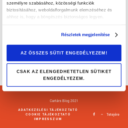
személyre szabásához, közösségi funkciók
biztosításához, weboldalforgalmunk elemzéséhez és
ahhoz is, hogy a böngészés biztonságos legyen.
A jövő autóipara: mesterséges intelligencia
az autógyártásban
Részletek megjelenítése
Érdekességek
AZ ÖSSZES SÜTIT ENGEDÉLYEZEM!
CSAK AZ ELENGEDHETETLEN SÜTIKET
ENGEDÉLYEZEM.
Cartárs Blog 2021
ADATKEZELÉSI TÁJÉKOZTATÓ
COOKIE TÁJÉKOZTATÓ
Tetejére
IMPRESSZUM