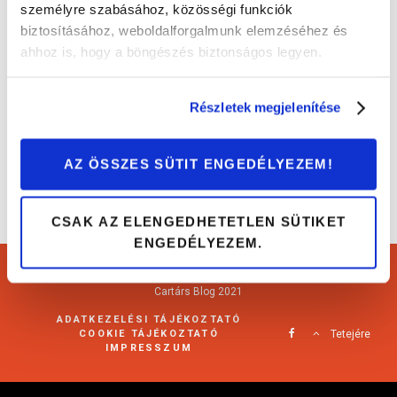
személyre szabásához, közösségi funkciók
biztosításához, weboldalforgalmunk elemzéséhez és
Erre figyelj, ha műszaki vizsgára viszed az
ahhoz is, hogy a böngészés biztonságos legyen.
autódat!
Tippek és trükkök
Részletek megjelenítése
AZ ÖSSZES SÜTIT ENGEDÉLYEZEM!
CSAK AZ ELENGEDHETETLEN SÜTIKET
ENGEDÉLYEZEM.
Cartárs Blog 2021
ADATKEZELÉSI TÁJÉKOZTATÓ
COOKIE TÁJÉKOZTATÓ
Tetejére
IMPRESSZUM