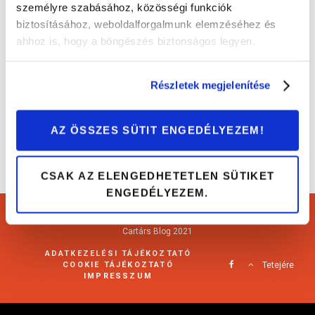
személyre szabásához, közösségi funkciók
biztosításához, weboldalforgalmunk elemzéséhez és
Áldás vagy átok? Ismerd meg a kettőstömegű
ahhoz is, hogy a böngészés biztonságos legyen.
lendkereket!
Érdekességek
Részletek megjelenítése
AZ ÖSSZES SÜTIT ENGEDÉLYEZEM!
CSAK AZ ELENGEDHETETLEN SÜTIKET
ENGEDÉLYEZEM.
Cartárs Blog 2021
ADATKEZELÉSI TÁJÉKOZTATÓ
COOKIE TÁJÉKOZTATÓ
Tetejére
IMPRESSZUM