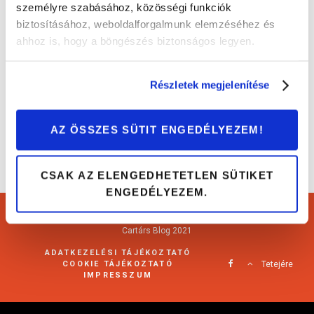
személyre szabásához, közösségi funkciók
biztosításához, weboldalforgalmunk elemzéséhez és
Ezekre figyelj, amikor használtautó-
ahhoz is, hogy a böngészés biztonságos legyen.
hirdetéseket nézel!
Tippek és trükkök
Részletek megjelenítése
AZ ÖSSZES SÜTIT ENGEDÉLYEZEM!
CSAK AZ ELENGEDHETETLEN SÜTIKET
ENGEDÉLYEZEM.
Cartárs Blog 2021
ADATKEZELÉSI TÁJÉKOZTATÓ
COOKIE TÁJÉKOZTATÓ
Tetejére
IMPRESSZUM