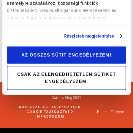
személyre szabásához, közösségi funkciók
biztosításához, weboldalforgalmunk elemzéséhez és
Würtemberg kerékcsapágyak: tartósan sima
ahhoz is, hogy a böngészés biztonságos legyen.
autózás
Érdekességek
Részletek megjelenítése
AZ ÖSSZES SÜTIT ENGEDÉLYEZEM!
CSAK AZ ELENGEDHETETLEN SÜTIKET
ENGEDÉLYEZEM.
Cartárs Blog 2021
ADATKEZELÉSI TÁJÉKOZTATÓ
COOKIE TÁJÉKOZTATÓ
Tetejére
IMPRESSZUM