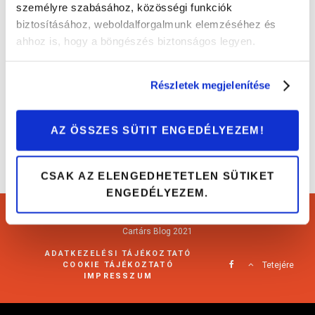
személyre szabásához, közösségi funkciók
biztosításához, weboldalforgalmunk elemzéséhez és
5 meghökkentő anyag, amikből autót
ahhoz is, hogy a böngészés biztonságos legyen.
építettek
Érdekességek
Részletek megjelenítése
AZ ÖSSZES SÜTIT ENGEDÉLYEZEM!
CSAK AZ ELENGEDHETETLEN SÜTIKET
ENGEDÉLYEZEM.
Cartárs Blog 2021
ADATKEZELÉSI TÁJÉKOZTATÓ
COOKIE TÁJÉKOZTATÓ
Tetejére
IMPRESSZUM