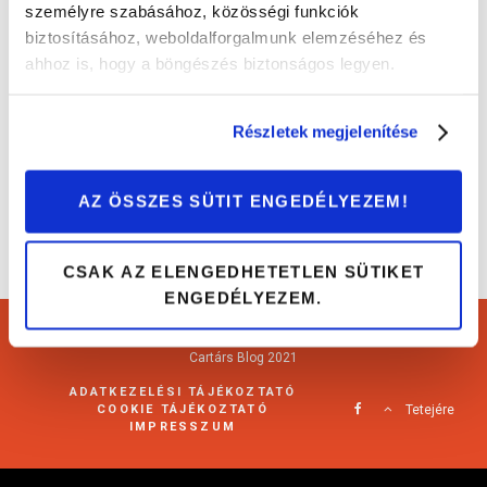
személyre szabásához, közösségi funkciók
biztosításához, weboldalforgalmunk elemzéséhez és
5 meghökkentő anyag, amikből autót
ahhoz is, hogy a böngészés biztonságos legyen.
építettek
Érdekességek
Részletek megjelenítése
AZ ÖSSZES SÜTIT ENGEDÉLYEZEM!
CSAK AZ ELENGEDHETETLEN SÜTIKET
ENGEDÉLYEZEM.
Cartárs Blog 2021
ADATKEZELÉSI TÁJÉKOZTATÓ
COOKIE TÁJÉKOZTATÓ
Tetejére
IMPRESSZUM