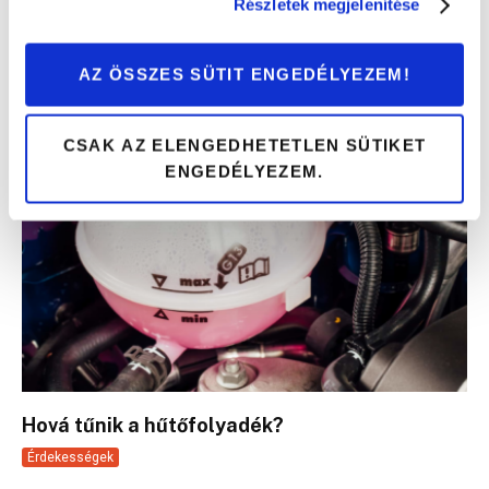
Részletek megjelenítése
az autón + 1 tipp
Tippek és trükkök
AZ ÖSSZES SÜTIT ENGEDÉLYEZEM!
CSAK AZ ELENGEDHETETLEN SÜTIKET
ENGEDÉLYEZEM.
Hová tűnik a hűtőfolyadék?
Érdekességek