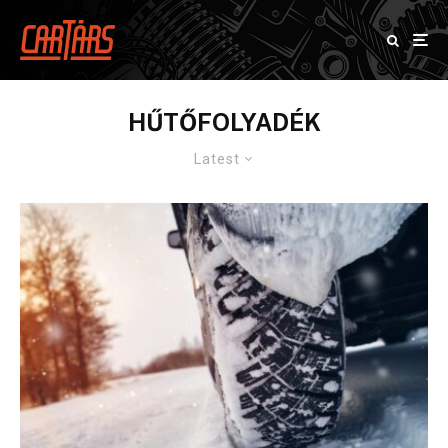
HŰTŐFOLYADÉK
Latest