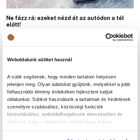
Ne fázz rá: ezeket nézd át az autódon a tél
előtt!
Tippek és trükkök
Weboldalunk sütiket használ
A sütik segítenek, hogy minden tartalom helyesen
jelenjen meg. Olyan adatokat gyűjtünk, melyekkel a jobb
felhasználói élmény érdekében fejleszteni tudjuk
oldalunkat. Sütiket használunk a tartalmak és hirdetések
személyre szabásához, közösségi funkciók
biztosításához, weboldalforgalmunk elemzéséhez és
ahhoz is, hogy a böngészés biztonságos legyen.
13 dolog, amit ellenőrizni kell nyaralás előtt