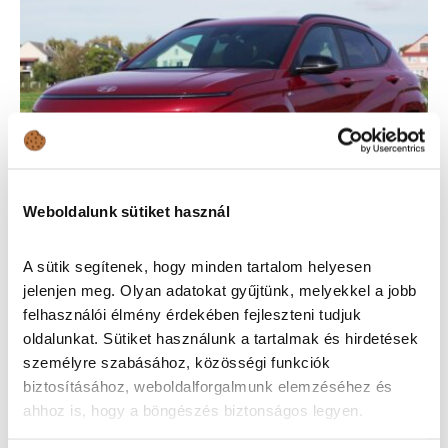
Weboldalunk sütiket használ
A sütik segítenek, hogy minden tartalom helyesen
Hyundai Kona 1.6 GDI Hybrid (2023) teszt –
jelenjen meg. Olyan adatokat gyűjtünk, melyekkel a jobb
UFO a horizonton
felhasználói élmény érdekében fejleszteni tudjuk
Autóvásárlás
oldalunkat. Sütiket használunk a tartalmak és hirdetések
személyre szabásához, közösségi funkciók
biztosításához, weboldalforgalmunk elemzéséhez és
ahhoz is, hogy a böngészés biztonságos legyen.