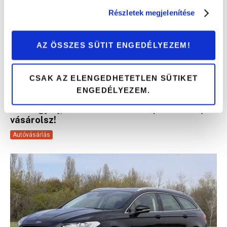
Részletek megjelenítése
AZ ÖSSZES SÜTIT ENGEDÉLYEZEM!
CSAK AZ ELENGEDHETETLEN SÜTIKET
ENGEDÉLYEZEM.
Erre figyelj, ha Lexus CT200h-t (2011-2022)
vásárolsz!
Autóvásárlás