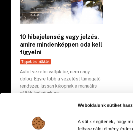
10 hibajelenség vagy jelzés,
amire mindenképpen oda kell
figyelni
Tippek és trükkök
Autót vezetni valljuk be, nem nagy
dolog. Egyre több a vezetést támogató
rendszer, lassan kikopnak a manuális
váltók, haladunk az...
Weboldalunk sütiket hasz
A sütik segítenek, hogy m
felhasználói élmény érdeké