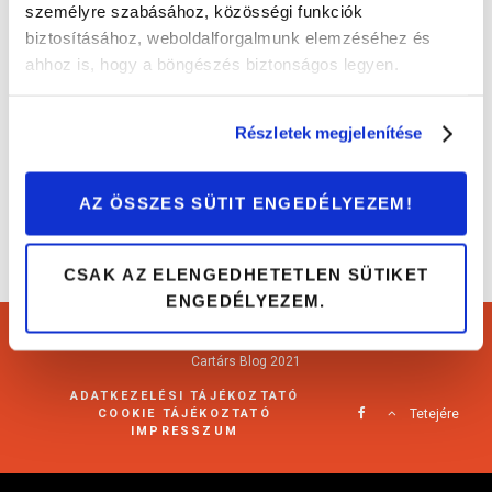
személyre szabásához, közösségi funkciók
biztosításához, weboldalforgalmunk elemzéséhez és
Itt a tél: ezek legyenek nálad a gondtalan
ahhoz is, hogy a böngészés biztonságos legyen.
autózáshoz!
Tippek és trükkök
Részletek megjelenítése
AZ ÖSSZES SÜTIT ENGEDÉLYEZEM!
CSAK AZ ELENGEDHETETLEN SÜTIKET
ENGEDÉLYEZEM.
Cartárs Blog 2021
ADATKEZELÉSI TÁJÉKOZTATÓ
COOKIE TÁJÉKOZTATÓ
Tetejére
IMPRESSZUM