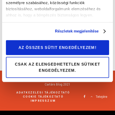
személyre szabásához, közösségi funkciók
biztosításához, weboldalforgalmunk elemzéséhez és
Würtemberg szűrő és kenőanyag család:
ahhoz is, hogy a böngészés biztonságos legyen.
tökéletes összhangban az autóval
Érdekességek
Részletek megjelenítése
AZ ÖSSZES SÜTIT ENGEDÉLYEZEM!
CSAK AZ ELENGEDHETETLEN SÜTIKET
ENGEDÉLYEZEM.
Cartárs Blog 2021
ADATKEZELÉSI TÁJÉKOZTATÓ
COOKIE TÁJÉKOZTATÓ
Tetejére
IMPRESSZUM