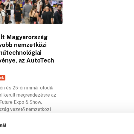
olt Magyarország
yobb nemzetközi
műtechnológiai
vénye, az AutoTech
ek
én és 25-én immár ötödik
l került megrendezésre az
Future Expo & Show,
szág vezető nemzetközi
echnológiai eseménye....
nál