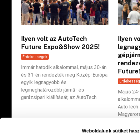
Ilyen volt az AutoTech
Ilyen v
Future Expo&Show 2025!
legnag
gépjár
Érdekességek
rendez
Immár hatodik alkalommal, május 30-án
Future!
és 31-én rendezték meg Közép-Európa
Érdekesség
egyik legnagyobb és
legmeghatározóbb jármű- és
Május 24-
garázsipari kiállítását, az AutoTech...
alkalomma
AutoTech 
Magyaror
gépjárműt
Weboldalunk sütiket hasz