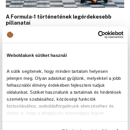
A Formula-1 történetének legérdekesebb
pillanatai
Érdekességek
Weboldalunk sütiket használ
A sütik segítenek, hogy minden tartalom helyesen
jelenjen meg. Olyan adatokat gyűjtünk, melyekkel a jobb
felhasználói élmény érdekében fejleszteni tudjuk
oldalunkat. Sütiket használunk a tartalmak és hirdetések
személyre szabásához, közösségi funkciók
biztosításához, weboldalforgalmunk elemzéséhez és
ahhoz is, hogy a böngészés biztonságos legyen.
Új éra kezdődik, vagy csak új ruhába öltözik az