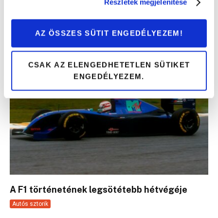
Részletek megjelenítése
F1?
Érdekességek
AZ ÖSSZES SÜTIT ENGEDÉLYEZEM!
CSAK AZ ELENGEDHETETLEN SÜTIKET
ENGEDÉLYEZEM.
A F1 történetének legsötétebb hétvégéje
Autós sztorik