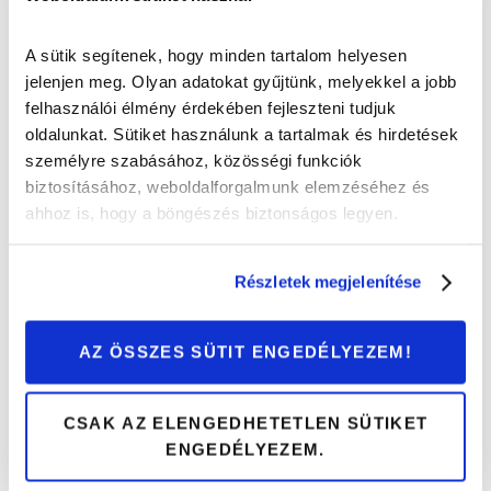
A sütik segítenek, hogy minden tartalom helyesen
Híres autók a tévéből: Hazárd megye lordjai
jelenjen meg. Olyan adatokat gyűjtünk, melyekkel a jobb
Autós sztorik
felhasználói élmény érdekében fejleszteni tudjuk
oldalunkat. Sütiket használunk a tartalmak és hirdetések
személyre szabásához, közösségi funkciók
biztosításához, weboldalforgalmunk elemzéséhez és
ahhoz is, hogy a böngészés biztonságos legyen.
Részletek megjelenítése
AZ ÖSSZES SÜTIT ENGEDÉLYEZEM!
CSAK AZ ELENGEDHETETLEN SÜTIKET
ENGEDÉLYEZEM.
Legszebb autók az 1900-as évek második
felében