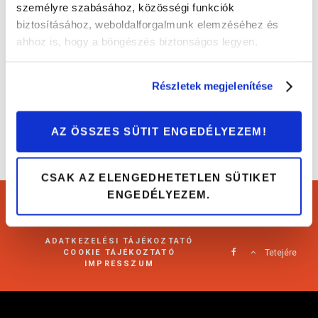
személyre szabásához, közösségi funkciók
biztosításához, weboldalforgalmunk elemzéséhez és
Híres autók a tévéből: Knight Rider
ahhoz is, hogy a böngészés biztonságos legyen.
Autós sztorik
Részletek megjelenítése
AZ ÖSSZES SÜTIT ENGEDÉLYEZEM!
CSAK AZ ELENGEDHETETLEN SÜTIKET
ENGEDÉLYEZEM.
Cartárs Blog 2021
ADATKEZELÉSI TÁJÉKOZTATÓ
COOKIE TÁJÉKOZTATÓ
Tetejére
IMPRESSZUM