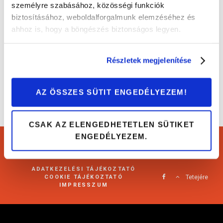
személyre szabásához, közösségi funkciók
biztosításához, weboldalforgalmunk elemzéséhez és
Híres autók a moziból: Mechanikus Narancs
ahhoz is, hogy a böngészés biztonságos legyen.
Autós sztorik
Részletek megjelenítése
AZ ÖSSZES SÜTIT ENGEDÉLYEZEM!
CSAK AZ ELENGEDHETETLEN SÜTIKET
ENGEDÉLYEZEM.
Cartárs Blog 2021
ADATKEZELÉSI TÁJÉKOZTATÓ
COOKIE TÁJÉKOZTATÓ
Tetejére
IMPRESSZUM