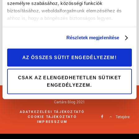
személyre szabásához, közösségi funkciók
biztosításához, weboldalforgalmunk elemzéséhez és
Erre figyelj, ha első generációs Kia Ceed-et
ahhoz is, hogy a böngészés biztonságos legyen.
(2006-2013) vásárolsz!
Autóvásárlás
Részletek megjelenítése
AZ ÖSSZES SÜTIT ENGEDÉLYEZEM!
CSAK AZ ELENGEDHETETLEN SÜTIKET
ENGEDÉLYEZEM.
Cartárs Blog 2021
ADATKEZELÉSI TÁJÉKOZTATÓ
COOKIE TÁJÉKOZTATÓ
Tetejére
IMPRESSZUM