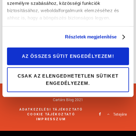
személyre szabásához, közösségi funkciók
biztosításához, weboldalforgalmunk elemzéséhez és
Le a tetővel: 5 keménytetős kabrió 1,5 millió
ahhoz is, hogy a böngészés biztonságos legyen.
forintig
Autóvásárlás
Részletek megjelenítése
AZ ÖSSZES SÜTIT ENGEDÉLYEZEM!
CSAK AZ ELENGEDHETETLEN SÜTIKET
ENGEDÉLYEZEM.
Cartárs Blog 2021
ADATKEZELÉSI TÁJÉKOZTATÓ
COOKIE TÁJÉKOZTATÓ
Tetejére
IMPRESSZUM