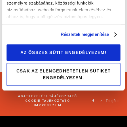
személyre szabásához, közösségi funkciók
biztosításához, weboldalforgalmunk elemzéséhez és
Kipufogó 1×1: az alapok, amit tudnod kell!
ahhoz is, hogy a böngészés biztonságos legyen.
Érdekességek
Részletek megjelenítése
AZ ÖSSZES SÜTIT ENGEDÉLYEZEM!
CSAK AZ ELENGEDHETETLEN SÜTIKET
ENGEDÉLYEZEM.
Cartárs Blog 2021
ADATKEZELÉSI TÁJÉKOZTATÓ
COOKIE TÁJÉKOZTATÓ
Tetejére
IMPRESSZUM