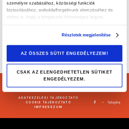
személyre szabásához, közösségi funkciók
biztosításához, weboldalforgalmunk elemzéséhez és
Erre figyelj, ha használtautót vásárolsz!
ahhoz is, hogy a böngészés biztonságos legyen.
Tippek és trükkök
Részletek megjelenítése
AZ ÖSSZES SÜTIT ENGEDÉLYEZEM!
CSAK AZ ELENGEDHETETLEN SÜTIKET
ENGEDÉLYEZEM.
Cartárs Blog 2021
ADATKEZELÉSI TÁJÉKOZTATÓ
COOKIE TÁJÉKOZTATÓ
Tetejére
IMPRESSZUM