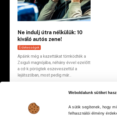
Ne indulj útra nélkülük: 10
kiváló autós zene!
Érdekességek
Apáink még a kazettákat tömködték a
Zsiguli magnójába, néhány évvel ezelőtt
a cd-k pörögtek eszeveszettül a
lejátszóban, most pedig már...
Weboldalunk sütiket hasz
A sütik segítenek, hogy m
felhasználói élmény érdeké