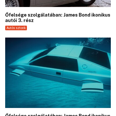
Őfelsége szolgálatában: James Bond ikonikus
autói 3. rész
Autós sztorik
Őfelsége szolgálatában: James Bond ikonikus