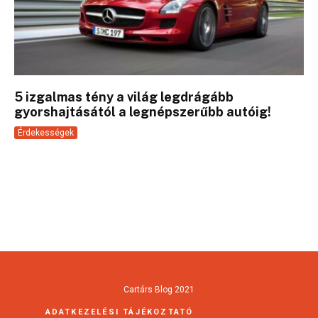
5 izgalmas tény a világ legdrágább
gyorshajtásától a legnépszerűbb autóig!
Érdekességek
Cartárs Blog 2021
ADATKEZELÉSI TÁJÉKOZTATÓ