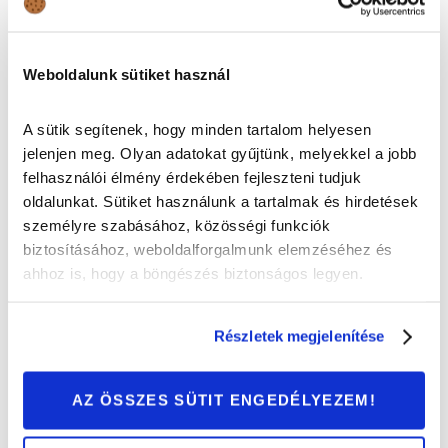
Weboldalunk sütiket használ
A sütik segítenek, hogy minden tartalom helyesen
jelenjen meg. Olyan adatokat gyűjtünk, melyekkel a jobb
felhasználói élmény érdekében fejleszteni tudjuk
oldalunkat. Sütiket használunk a tartalmak és hirdetések
személyre szabásához, közösségi funkciók
biztosításához, weboldalforgalmunk elemzéséhez és
ahhoz is, hogy a böngészés biztonságos legyen.
Suzuki S-Cross (2022) 1.4T 6MT 48V AllGrip
Részletek megjelenítése
teszt – Elég egy új ruha a sikerhez?
Autóvásárlás
AZ ÖSSZES SÜTIT ENGEDÉLYEZEM!