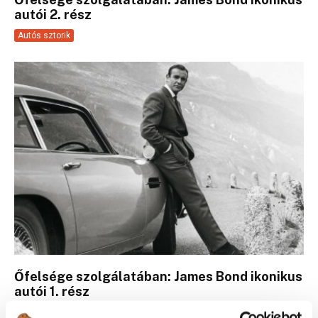
autói 2. rész
Autós sztorik
Őfelsége szolgálatában: James Bond ikonikus
autói 1. rész
Autós sztorik