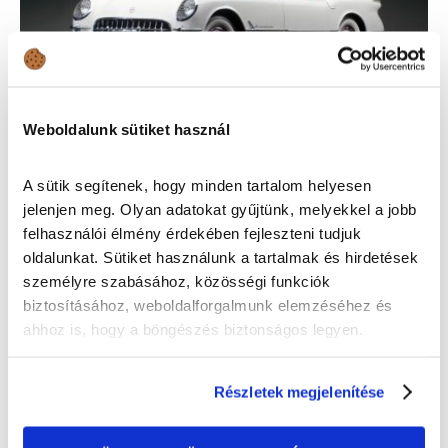
Weboldalunk sütiket használ
A legrégebb óta gyártott, még ma is
A sütik segítenek, hogy minden tartalom helyesen
forgalomban lévő modellek
jelenjen meg. Olyan adatokat gyűjtünk, melyekkel a jobb
Érdekességek
felhasználói élmény érdekében fejleszteni tudjuk
oldalunkat. Sütiket használunk a tartalmak és hirdetések
személyre szabásához, közösségi funkciók
biztosításához, weboldalforgalmunk elemzéséhez és
ahhoz is, hogy a böngészés biztonságos legyen.
Részletek megjelenítése