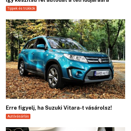
Tippek és trükkök
Erre figyelj, ha Suzuki Vitara-t vásárolsz!
Autóvásárlás