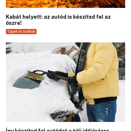
Kabát helyett: az autód is készítsd fel az
őszre!
Tippek és trükkök
Így készítsd fel autódat a téli időjárásra