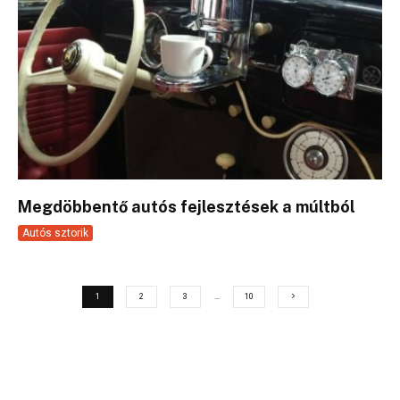
Megdöbbentő autós fejlesztések a múltból
Autós sztorik
1
2
3
…
10