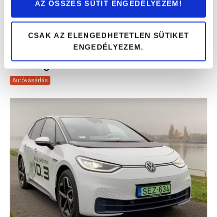
AZ ÖSSZES SÜTIT ENGEDÉLYEZEM!
CSAK AZ ELENGEDHETETLEN SÜTIKET
ENGEDÉLYEZEM.
Audi E-Tron GT teszt – elektromos
csúcsragadozó
Autóvásárlás