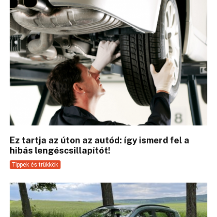
Ez tartja az úton az autód: így ismerd fel a
hibás lengéscsillapítót!
Tippek és trükkök