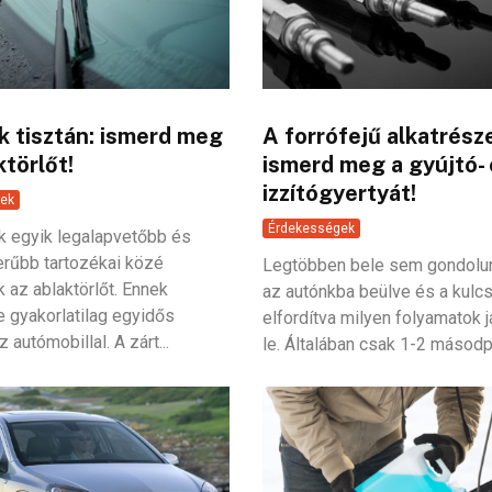
k tisztán: ismerd meg
A forrófejű alkatrész
ktörlőt!
ismerd meg a gyújtó-
izzítógyertyát!
ek
Érdekességek
k egyik legalapvetőbb és
rűbb tartozékai közé
Legtöbben bele sem gondolun
k az ablaktörlőt. Ennek
az autónkba beülve és a kulc
e gyakorlatilag egyidős
elfordítva milyen folyamatok 
 autómobillal. A zárt...
le. Általában csak 1-2 másodpe