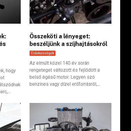
ek:
Összeköti a lényeget:
 és
beszéljünk a szíjhajtásokról
Érdekességek
Az elmúlt közel 140 év során
rengeteget változott és fejlődött a
k, hogy
belső égésű motor. Legyen szó
sot
benzines vagy dízel erőforrásról,...
játszódnak
rc,...