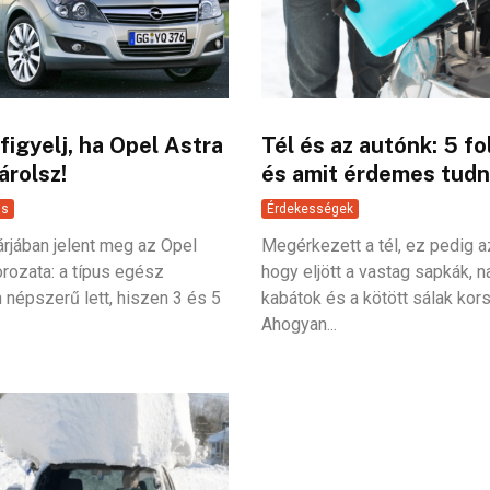
figyelj, ha Opel Astra
Tél és az autónk: 5 f
árolsz!
és amit érdemes tudni
ás
Érdekességek
árjában jelent meg az Opel
Megérkezett a tél, ez pedig azt
orozata: a típus egész
hogy eljött a vastag sapkák, 
 népszerű lett, hiszen 3 és 5
kabátok és a kötött sálak kor
Ahogyan...