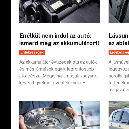
Enélkül nem indul az autó:
Lássun
ismerd meg az akkumulátort!
az abla
Érdekességek
Érdekesség
Az akkumulátor évtizedek óta az autók
A járműve
és más járművek egyik legfontosabb
legegysze
alkatrésze. Mégis hajlamosak vagyunk
sorolhatju
kevés figyelmet szentelni neki –...
történelm
magával az