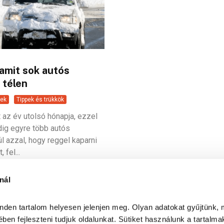
 amit sok autós
 télen
ek
Tippek és trükkök
 az év utolsó hónapja, ezzel
dig egyre több autós
 azzal, hogy reggel kaparni
, fel...
nál
inden tartalom helyesen jelenjen meg. Olyan adatokat gyűjtünk, 
ben fejleszteni tudjuk oldalunkat. Sütiket használunk a tartalma