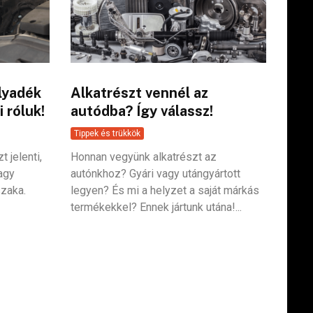
olyadék
Alkatrészt vennél az
 róluk!
autódba? Így válassz!
Tippek és trükkök
 jelenti,
Honnan vegyünk alkatrészt az
nagy
autónkhoz? Gyári vagy utángyártott
szaka.
legyen? És mi a helyzet a saját márkás
termékekkel? Ennek jártunk utána!...