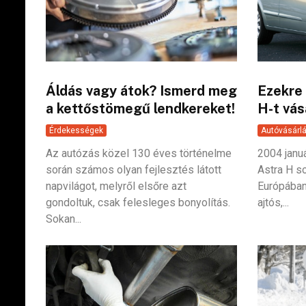
Áldás vagy átok? Ismerd meg
Ezekre 
a kettőstömegű lendkereket!
H-t vás
Érdekességek
Autóvásárl
Az autózás közel 130 éves történelme
2004 janu
során számos olyan fejlesztés látott
Astra H s
napvilágot, melyről elsőre azt
Európában
gondoltuk, csak felesleges bonyolítás.
ajtós,...
Sokan...