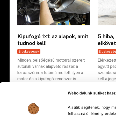
Kipufogó 1×1: az alapok, amit
5 hiba,
tudnod kell!
elkövet
Érdekességek
Érdekesség
Minden, belsőégésű motorral szerelt
Elérkezett
autónak vannak alapvető részei: a
együtt pe
karosszéria, a futómű mellett ilyen a
szembesül
motor és a kipufogó-rendszer is....
kell a jeget
Weboldalunk sütiket hasz
A sütik segítenek, hogy m
felhasználói élmény érdeké