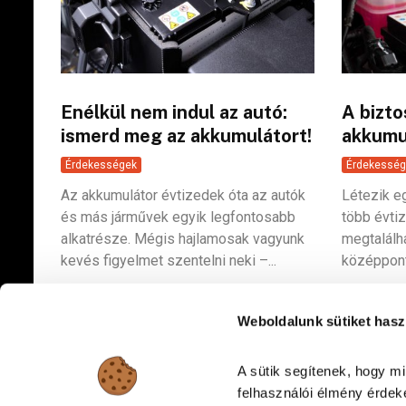
Enélkül nem indul az autó:
A bizto
ismerd meg az akkumulátort!
akkumu
Érdekességek
Érdekesség
Az akkumulátor évtizedek óta az autók
Létezik e
és más járművek egyik legfontosabb
több évti
alkatrésze. Mégis hajlamosak vagyunk
megtalálha
kevés figyelmet szentelni neki –...
középpontj
Weboldalunk sütiket hasz
A sütik segítenek, hogy m
felhasználói élmény érdeké