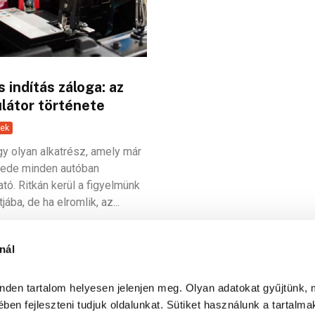
s indítás záloga: az
látor története
ek
gy olyan alkatrész, amely már
zede minden autóban
tó. Ritkán kerül a figyelmünk
ába, de ha elromlik, az...
nál
inden tartalom helyesen jelenjen meg. Olyan adatokat gyűjtünk, 
ben fejleszteni tudjuk oldalunkat. Sütiket használunk a tartalma