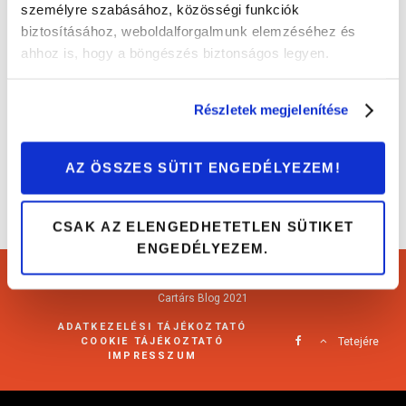
személyre szabásához, közösségi funkciók
biztosításához, weboldalforgalmunk elemzéséhez és
Erre figyelj, ha Fiat 500-ast (2007-)
ahhoz is, hogy a böngészés biztonságos legyen.
vásárolsz!
Autóvásárlás
Részletek megjelenítése
AZ ÖSSZES SÜTIT ENGEDÉLYEZEM!
CSAK AZ ELENGEDHETETLEN SÜTIKET
ENGEDÉLYEZEM.
Cartárs Blog 2021
ADATKEZELÉSI TÁJÉKOZTATÓ
COOKIE TÁJÉKOZTATÓ
Tetejére
IMPRESSZUM