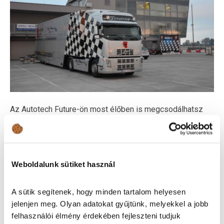
Az Autotech Future-ön most élőben is megcsodálhatsz
egy ilyen járművet, hiszen a Gender Racing Team a csapat
versenyautói mellett magát a kamiont is behozza a
rendezvény helyszínére.
Weboldalunk sütiket használ
NYSA MENTŐAUTÓ
A sütik segítenek, hogy minden tartalom helyesen
Ha már éltél az 1980-as években, szerencsés esetben
jelenjen meg. Olyan adatokat gyűjtünk, melyekkel a jobb
csak láttad, kevésbé rózsás helyzetben utaztál is a Nysa
felhasználói élmény érdekében fejleszteni tudjuk
mentőautók egyikével. De ha nem éltél még akkor, a