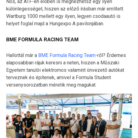
Nos, az ATF-en élőben is megnézhetsz egy ilyen
különlegességet, hiszen az előző írásban már említett
Wartburg 1000 mellett egy ilyen, legyen csodaautó is
helyet foglal majd a Hungexpo A pavilonjában.
BME FORMULA RACING TEAM
Hallottál már a
BME Formula Racing Team
-ről? Érdemes
alaposabban rájuk keresni a neten, hiszen a Műszaki
Egyetem tanulói elektromos valamint önvezető autókat
terveznek és építenek, amivel a Formula Student
versenysorozatban méretik meg magukat.