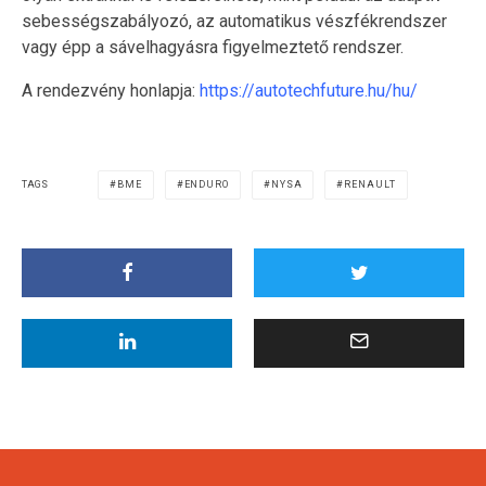
sebességszabályozó, az automatikus vészfékrendszer
vagy épp a sávelhagyásra figyelmeztető rendszer.
A rendezvény honlapja:
https://autotechfuture.hu/hu/
TAGS
BME
ENDURO
NYSA
RENAULT