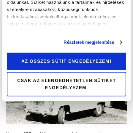
oldalunkat. Sütiket használunk a tartalmak és hirdetések
Szomszédok sorozatból biztosan ismerős a jellegzetes
személyre szabásához, közösségi funkciók
mentőautó. Bár a Mágen-wagennek elsősorban a fehér
biztosításához, weboldalforgalmunk elemzéséhez és
Trabantot szokták hívni, a Szomszédok sorozat
ahhoz is, hogy a böngészés biztonságos legyen.
rajongóinak legalább ennyire ismerős a Nysa mentőautó,
amelyben a doktort oly sokat láthattuk az első néhány
évben.
Részletek megjelenítése
AZ ÖSSZES SÜTIT ENGEDÉLYEZEM!
CSAK AZ ELENGEDHETETLEN SÜTIKET
ENGEDÉLYEZEM.