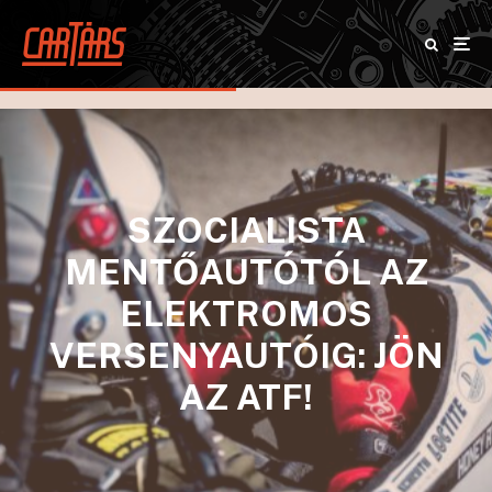
SZOCIALISTA
MENTŐAUTÓTÓL AZ
ELEKTROMOS
VERSENYAUTÓIG: JÖN
AZ ATF!