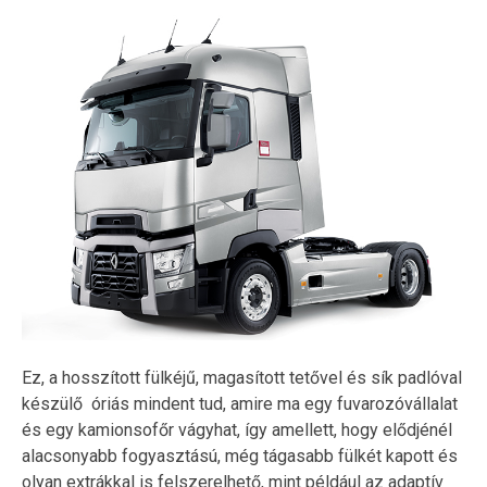
Ez, a hosszított fülkéjű, magasított tetővel és sík padlóval
készülő óriás mindent tud, amire ma egy fuvarozóvállalat
és egy kamionsofőr vágyhat, így amellett, hogy elődjénél
alacsonyabb fogyasztású, még tágasabb fülkét kapott és
olyan extrákkal is felszerelhető, mint például az adaptív