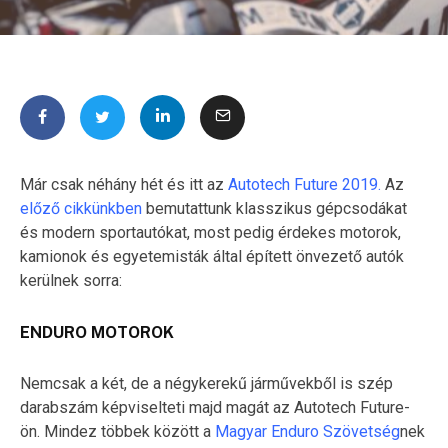
Már csak néhány hét és itt az
Autotech Future 2019
.
Az
előző cikkünkben
bemutattunk klasszikus gépcsodákat
és modern sportautókat, most pedig érdekes motorok,
kamionok és egyetemisták által épített önvezető autók
kerülnek sorra:
ENDURO MOTOROK
Nemcsak a két, de a négykerekű járművekből is szép
darabszám képviselteti majd magát az Autotech Future-
ön. Mindez többek között a
Magyar Enduro Szövetség
nek