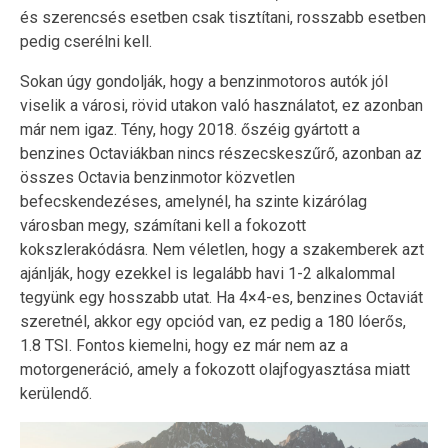
és szerencsés esetben csak tisztítani, rosszabb esetben
pedig cserélni kell.
Sokan úgy gondolják, hogy a benzinmotoros autók jól
viselik a városi, rövid utakon való használatot, ez azonban
már nem igaz. Tény, hogy 2018. őszéig gyártott a
benzines Octaviákban nincs részecskeszűrő, azonban az
összes Octavia benzinmotor közvetlen
befecskendezéses, amelynél, ha szinte kizárólag
városban megy, számítani kell a fokozott
kokszlerakódásra. Nem véletlen, hogy a szakemberek azt
ajánlják, hogy ezekkel is legalább havi 1-2 alkalommal
tegyünk egy hosszabb utat. Ha 4×4-es, benzines Octaviát
szeretnél, akkor egy opciód van, ez pedig a 180 lóerős,
1.8 TSI. Fontos kiemelni, hogy ez már nem az a
motorgeneráció, amely a fokozott olajfogyasztása miatt
kerülendő.