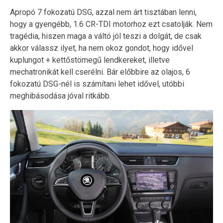
Apropó 7 fokozatú DSG, azzal nem árt tisztában lenni,
hogy a gyengébb, 1.6 CR-TDI motorhoz ezt csatolják. Nem
tragédia, hiszen maga a váltó jól teszi a dolgát, de csak
akkor válassz ilyet, ha nem okoz gondot, hogy idővel
kuplungot + kettőstömegű lendkereket, illetve
mechatronikát kell cserélni. Bár előbbire az olajos, 6
fokozatú DSG-nél is számítani lehet idővel, utóbbi
meghibásodása jóval ritkább.