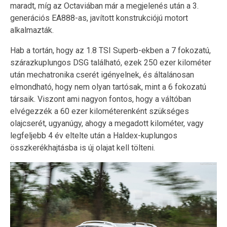
maradt, míg az Octaviában már a megjelenés után a 3.
generációs EA888-as, javított konstrukciójú motort
alkalmazták.
Hab a tortán, hogy az 1.8 TSI Superb-ekben a 7 fokozatú,
szárazkuplungos DSG található, ezek 250 ezer kilométer
után mechatronika cserét igényelnek, és általánosan
elmondható, hogy nem olyan tartósak, mint a 6 fokozatú
társaik. Viszont ami nagyon fontos, hogy a váltóban
elvégezzék a 60 ezer kilométerenként szükséges
olajcserét, ugyanúgy, ahogy a megadott kilométer, vagy
legfeljebb 4 év eltelte után a Haldex-kuplungos
összkerékhajtásba is új olajat kell tölteni.