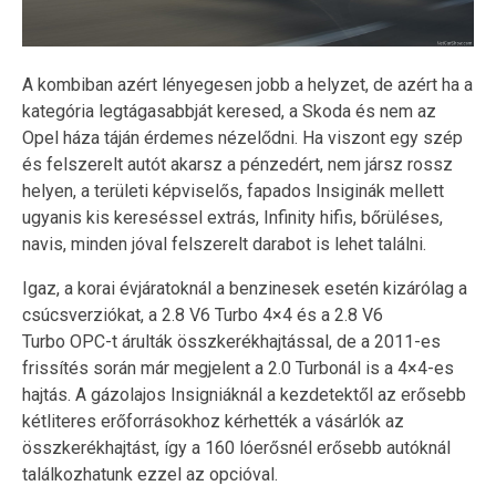
A kombiban azért lényegesen jobb a helyzet, de azért ha a
kategória legtágasabbját keresed, a Skoda és nem az
Opel háza táján érdemes nézelődni. Ha viszont egy szép
és felszerelt autót akarsz a pénzedért, nem jársz rossz
helyen, a területi képviselős, fapados Insiginák mellett
ugyanis kis kereséssel extrás, Infinity hifis, bőrüléses,
navis, minden jóval felszerelt darabot is lehet találni.
Igaz, a korai évjáratoknál a benzinesek esetén kizárólag a
csúcsverziókat, a 2.8 V6 Turbo 4×4 és a 2.8 V6
Turbo OPC-t árulták összkerékhajtással, de a 2011-es
frissítés során már megjelent a 2.0 Turbonál is a 4×4-es
hajtás. A gázolajos Insigniáknál a kezdetektől az erősebb
kétliteres erőforrásokhoz kérhették a vásárlók az
összkerékhajtást, így a 160 lóerősnél erősebb autóknál
találkozhatunk ezzel az opcióval.