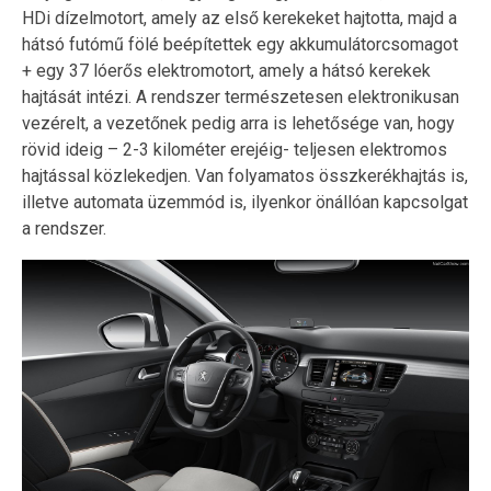
HDi dízelmotort, amely az első kerekeket hajtotta, majd a
hátsó futómű fölé beépítettek egy akkumulátorcsomagot
+ egy 37 lóerős elektromotort, amely a hátsó kerekek
hajtását intézi. A rendszer természetesen elektronikusan
vezérelt, a vezetőnek pedig arra is lehetősége van, hogy
rövid ideig – 2-3 kilométer erejéig- teljesen elektromos
hajtással közlekedjen. Van folyamatos összkerékhajtás is,
illetve automata üzemmód is, ilyenkor önállóan kapcsolgat
a rendszer.