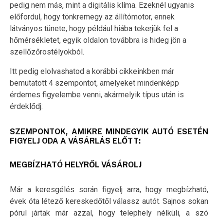
pedig nem más, mint a digitális klíma. Ezeknél ugyanis
előfordul, hogy tönkremegy az állítómotor, ennek
látványos tünete, hogy például hiába tekerjük fel a
hőmérsékletet, egyik oldalon továbbra is hideg jön a
szellőzőrostélyokból.
Itt pedig elolvashatod a korábbi cikkeinkben már
bemutatott 4 szempontot, amelyeket mindenképp
érdemes figyelembe venni, akármelyik típus után is
érdeklődj:
SZEMPONTOK, AMIKRE MINDEGYIK AUTÓ ESETÉN
FIGYELJ ODA A VÁSÁRLÁS ELŐTT:
MEGBÍZHATÓ HELYRŐL VÁSÁROLJ
Már a keresgélés során figyelj arra, hogy megbízható,
évek óta létező kereskedőtől válassz autót. Sajnos sokan
pórul jártak már azzal, hogy telephely nélküli, a szó