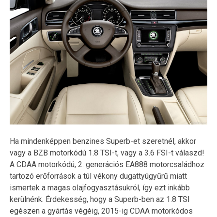
Ha mindenképpen benzines Superb-et szeretnél, akkor
vagy a BZB motorkódú 1.8 TSI-t, vagy a 3.6 FSI-t válaszd!
A CDAA motorkódú, 2. generációs EA888 motorcsaládhoz
tartozó erőforrások a túl vékony dugattyúgyűrű miatt
ismertek a magas olajfogyasztásukról, így ezt inkább
kerülnénk. Érdekesség, hogy a Superb-ben az 1.8 TSI
egészen a gyártás végéig, 2015-ig CDAA motorkódos