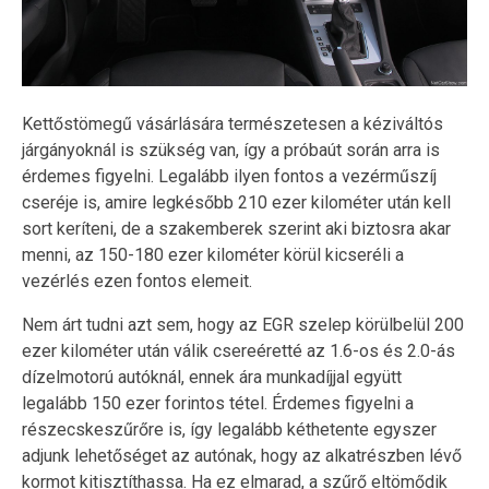
Kettőstömegű vásárlására természetesen a kéziváltós
járgányoknál is szükség van, így a próbaút során arra is
érdemes figyelni. Legalább ilyen fontos a vezérműszíj
cseréje is, amire legkésőbb 210 ezer kilométer után kell
sort keríteni, de a szakemberek szerint aki biztosra akar
menni, az 150-180 ezer kilométer körül kicseréli a
vezérlés ezen fontos elemeit.
Nem árt tudni azt sem, hogy az EGR szelep körülbelül 200
ezer kilométer után válik csereéretté az 1.6-os és 2.0-ás
dízelmotorú autóknál, ennek ára munkadíjjal együtt
legalább 150 ezer forintos tétel. Érdemes figyelni a
részecskeszűrőre is, így legalább kéthetente egyszer
adjunk lehetőséget az autónak, hogy az alkatrészben lévő
kormot kitisztíthassa. Ha ez elmarad, a szűrő eltömődik