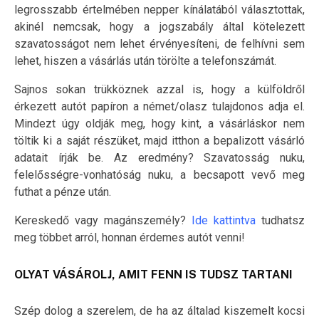
legrosszabb értelmében nepper kínálatából választottak,
akinél nemcsak, hogy a jogszabály által kötelezett
szavatosságot nem lehet érvényesíteni, de felhívni sem
lehet, hiszen a vásárlás után törölte a telefonszámát.
Sajnos sokan trükköznek azzal is, hogy a külföldről
érkezett autót papíron a német/olasz tulajdonos adja el.
Mindezt úgy oldják meg, hogy kint, a vásárláskor nem
töltik ki a saját részüket, majd itthon a bepalizott vásárló
adatait írják be. Az eredmény? Szavatosság nuku,
felelősségre-vonhatóság nuku, a becsapott vevő meg
futhat a pénze után.
Kereskedő vagy magánszemély?
Ide kattintva
tudhatsz
meg többet arról, honnan érdemes autót venni!
OLYAT VÁSÁROLJ, AMIT FENN IS TUDSZ TARTANI
Szép dolog a szerelem, de ha az általad kiszemelt kocsi