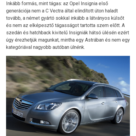
Inkább formás, mint tágas: az Opel Insignia első
generációja nem a C Vectra által elindított úton haladt
tovább, a német gyártó sokkal inkább a látványos külsőt
és nem az elképesztő tágasságot tartotta szem előtt. A
szedán és hatchback kivitelű Insigniák hátsó ülésén ezért
úgy érezhetjük magunkat, mintha egy Astrában és nem egy
kategóriával nagyobb autóban ülnénk.