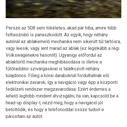
Persze az 508 sem tökéletes, akad pár hiba, amire több
felhasználó is panaszkodott. Az egyik, hogy néhány
autónál az ablakemelő mechanika nem sikerült túl tartósra,
vagy leesik, vagy lent marad az ablak (ez leginkább a régi
Volkswagenekre hasonlít). Ugyanígy előfordul az
ablaktörlő mechanika meghibásodása is illetve a
fűtőradiátor szivárgásával is találkozott néhány
tulajdonos. Főleg a korai daraboknál fordulhatnak elő
elektronikai zavarok, így a navigáció vagy épp a központi
fedélzeti rendszer megzavarodása. Ezért érdemes a
lehető legtöbb mindent átvizsgálni, ha van, kapcsold be a
head-up display-t, nézd meg, hogy a navigáció jól
betöltődik, és hogy a telefonoddal össze tudod-e
párosítani az autót.