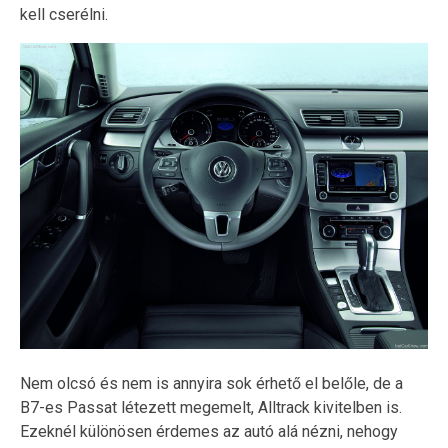
kell cserélni.
Nem olcsó és nem is annyira sok érhető el belőle, de a
B7-es Passat létezett megemelt, Alltrack kivitelben is.
Ezeknél különösen érdemes az autó alá nézni, nehogy