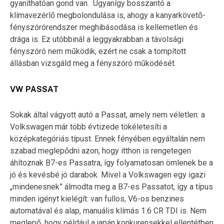
gyaníthatóan gond van. Ugyanígy bosszantó a
klímavezérlő megbolondulása is, ahogy a kanyarkövető-
fényszórórendszer meghibásodása is kellemetlen és
drága is. Ez utóbbinál a leggyakrabban a távolsági
fényszóró nem működik, ezért ne csak a tompított
állásban vizsgáld meg a fényszóró működését.
VW PASSAT
Sokak által vágyott autó a Passat, amely nem véletlen: a
Volkswagen már több évtizede tökéletesíti a
középkategóriás típust. Ennek fényében egyáltalán nem
szabad meglepődni azon, hogy itthon is rengetegen
áhítoznak B7-es Passatra, így folyamatosan ömlenek be a
jó és kevésbé jó darabok. Mivel a Volkswagen egy igazi
„mindenesnek” álmodta meg a B7-es Passatot, így a típus
minden igényt kielégít: van fullos, V6-os benzines
automatával és alap, manuális klímás 1.6 CR TDI is. Nem
meglepő, hogy például a japán konkurensekkel ellentétben