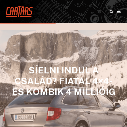
SÍELNI INDUL A
CSALÁD? FIATAL 4×4-
ES KOMBIK 4 MILLIÓIG