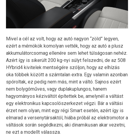
Mivel a cél az volt, hogy az autó nagyon “zöld” legyen,
ezért a mérnökök komolyan vették, hogy az autó a plusz
akkumulátorcsomag ellenére sem lehet túlságosan nehéz.
Azért így is sikerült 200 kg-nyi súlyt felszedni, de az 508
HYbrid4 kivitelek mentségére szóljon, hogy az elhízás
oka többek között a számtalan extra. Egy valamin azonban
spóroltak, ez pedig nem más, mint a váltó. Sajnos ezért
nem bolygóműves, vagy duplakuplungos, hanem
hagyományos kéziváltót építettek be, amelynél a váltást
egy elektronikus kapcsolószerkezet végzi. Bár a váltási
érzet nem olyan, mint egy régi Smart esetén, azért így is
elmarad a versenytársaktól, hiába próbál az elektromotor a
váltások során segédkezni, aki dinamikusan akar vezetni,
ne ezt a modellt válassza.