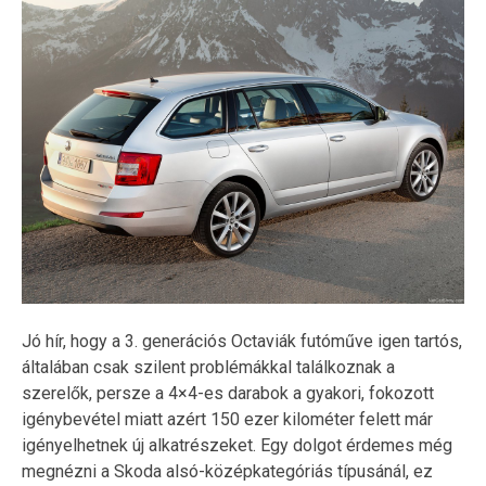
Jó hír, hogy a 3. generációs Octaviák futóműve igen tartós,
általában csak szilent problémákkal találkoznak a
szerelők, persze a 4×4-es darabok a gyakori, fokozott
igénybevétel miatt azért 150 ezer kilométer felett már
igényelhetnek új alkatrészeket. Egy dolgot érdemes még
megnézni a Skoda alsó-középkategóriás típusánál, ez