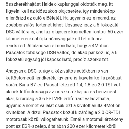
összkerékhajtást Haldex-kuplunggal oldották meg, itt
figyelni kell az időszakos olajcserére, így mindenképp
ellenőrizd az autó előéletét. Ha ugyanis ez elmarad, az
zsebbenyúlós történet lehet. Ugyanez igaz a 6 fokozatú
DSG váltóra is, ahol az olajcsere kiemelten fontos, 60 ezer
kilométerenként új kenőanyaggal kell feltölteni a
rendszert. Általánosan elmondható, hogy a 4Motion
Passatok többsége DSG váltós, de akad pár kézi is, a 6
fokozatú egység jól kapcsolható, precíz szerkezet.
Ahogyan a DSG-s, úgy a kéziváltós autókban is van
kettőstömegű lendkerék, így erre is figyelni kell a próbaút
során. Bár a B7-es Passat létezett 1.4, 1.8 és 2.0 TSI-vel,
akinek létfontosságú az összkerékhajtás és benzinest
akar, kizárólag a 3.6 FSI VR6 erőforrást választhatja,
ugyanis a német vállalat csak ezt a kivitelt árulta 4Motion
kivitelben. A dízel Passatok közül kizárólag a 2.0 CR-TDI
motorosak közül válogathatunk. Ennél a motornál érzékeny
pont az EGR-szelep, általában 200 ezer kilométer körül