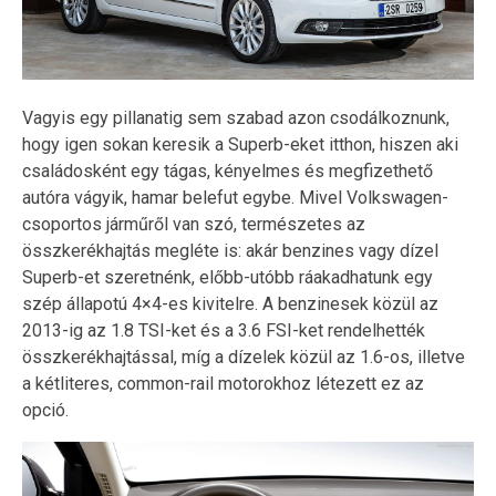
Vagyis egy pillanatig sem szabad azon csodálkoznunk,
hogy igen sokan keresik a Superb-eket itthon, hiszen aki
családosként egy tágas, kényelmes és megfizethető
autóra vágyik, hamar belefut egybe. Mivel Volkswagen-
csoportos járműről van szó, természetes az
összkerékhajtás megléte is: akár benzines vagy dízel
Superb-et szeretnénk, előbb-utóbb ráakadhatunk egy
szép állapotú 4×4-es kivitelre. A benzinesek közül az
2013-ig az 1.8 TSI-ket és a 3.6 FSI-ket rendelhették
összkerékhajtással, míg a dízelek közül az 1.6-os, illetve
a kétliteres, common-rail motorokhoz létezett ez az
opció.