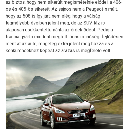
az biztos, hogy nem sikerült megismételnie elődei, a 406-
os és 405-ös sikereit. Az sajnos nem a Peugeot-n múlt,
hogy az 508 is így járt: nem elég, hogy a válság
legmélyebb éveiben jelent meg, de az SUV-láz is
alaposan csökkentette iránta az érdeklődést. Pedig a
francia gyártó mindent megtett: óriási minőségi fejlődésen
ment át az autó, rengeteg extra jelent meg hozzá és a
konkurensekhez képest az árazás is megfelelő volt.