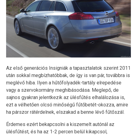
Az első generációs Insigniák a tapasztalatok szerint 2011
után sokkal megbízhatóbbak, de így is van pár, továbbra is
meglévő hiba. Ilyen a hűtőfolyadék-tartály elrepedése
vagy a szervokormány meghibásodása. Meglepő, de
sajnos gyakran jelentkezik az ülésfűtés elhalálozása is,
ezt a vélhetően olcsó minőségű fűtőbetét-okozza, amire
ha párszor rátérdelnek, elszakad a benne lévő fűtőszál.
Érdemes ezért bekapcsolni a kiszemelt autónál az
ülésfűtést, és ha az 1-2 percen belül kikapcsol,