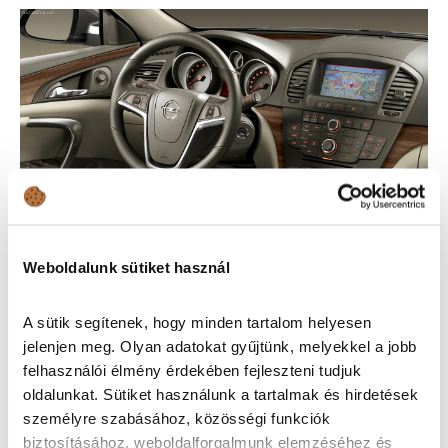
Weboldalunk sütiket használ
A sütik segítenek, hogy minden tartalom helyesen
jelenjen meg. Olyan adatokat gyűjtünk, melyekkel a jobb
Fontos tudni, hogy sok 2.0 CDTi motorral szerelt insigniát
felhasználói élmény érdekében fejleszteni tudjuk
érint a turbó és a töltőlevegő-hűtő között lévő cső
oldalunkat. Sütiket használunk a tartalmak és hirdetések
kilyukadása. Amennyiben ez megtörténik, az autó
személyre szabásához, közösségi funkciók
mozgásképtelenné válik, ezért érdemes rákérdezni, hogy
biztosításához, weboldalforgalmunk elemzéséhez és
cserélték-e már az autóban. Az Opel hivatalosan 2014-