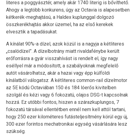
literes a poggyásztér, amely akár 1740 literig is bővíthető.
Ahogy a legtöbb konkurens, úgy az Octavia is alapesetben
kétkerék-meghajtású, a Haldex kuplunggal dolgozó
összkerékhajtás akkor üzemel, ha az első kerekek
elvesztik a tapadásukat.
A kínálat 90%-a dízel, azok közül is a nagyja a kétliteres
„csalódízel”. A dízelbotrány miatt rivaldafénybe került
erőforrásra a gyár visszahívást is rendelt el, így nagy
eséllyel már a módosított, a szabályoknak megfelelő
autót vásárolhatsz, akár a hazai vagy épp külföldi
kínálatból válogatsz. A kétliteres common-rail dízelmotor
az 5E kódú Octaviában 150 és 184 lóerős kivitelben
szolgál és kézi vagy 6 fokozatú, olajos DSG-t kapcsolnak
hozzá. Ez utóbbi fontos, hiszen a szárazkuplungos, 7
fokozatú társával ellentétben ennél nem kell attól tartani,
hogy 250 ezer kilométeres futásteljesítmény körül egy új,
300 ezer forintos mechatronikai egység vásárlására lesz
szükség.