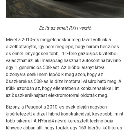
Ez itt az emelt RXH verzió
Mivel a 2010-es megjelenéskor még távol voltunk a
dízelbotránytól, így nem meglepő, hogy három benzines
és ennél lényegesen több, 11-féle gázolajos kivitelből
választhat az, aki manapság használt autóként hazavinne
egy 1. generációs 508-ast. Az előbbi arányt látva
bizonyára senki nem lepődik meg azon, hogy az
összkerekes 508-as is dízelmotorral vásárolható meg. A
trükk azonban az, hogy ellentétben a konkurensekkel, itt
az összkerékhajtást elektromotorral oldották meg.
Bizony, a Peugeot a 2010-es évek elején nagyban
kísérletezett a dízel-hibrid konstrukcióval, kevesebb, mint
több sikerrel. A HYbrid4 névre keresztelt technológia
lényege abban állt, hogy fogtak egy 163 lóerős, kétliteres