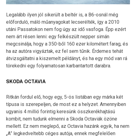
Legalább ilyen jól sikerült a beltér is, a B6-osnál még
előforduló, máló műanyagokat lecserélték, így a 2010
utáni Passatokon nem fog úgy az idő vasfoga. Épp ezért
nem árt résen lenni: egy felkészült nepper simán
megcsinálja, hogy a 350-ből 160 ezer kilométert farag, és
ha az autóra vigyáztak, ez fel sem tűnik. Érdemes tehát
átvizsgáltatni a kiszemelt példányt, és ha egy mód van rá
törekedni egy folyamatosan karbantartott darabra.
SKODA OCTAVIA
Ritkán fordul elő, hogy egy, 5-ös listában egy márka két
típusa is szerepeljen, de most ez a helyzet. Amennyiben
ugyanis 4 millió forintig keresünk összkerékhajtású
kombit, nem tudunk elmenni a Skoda Octaviák özöne
mellett. Ez nem meglepő, az Octavia hazánk egyik, ha nem
„A” legkedveltebb céges autója, ennek megfelelően