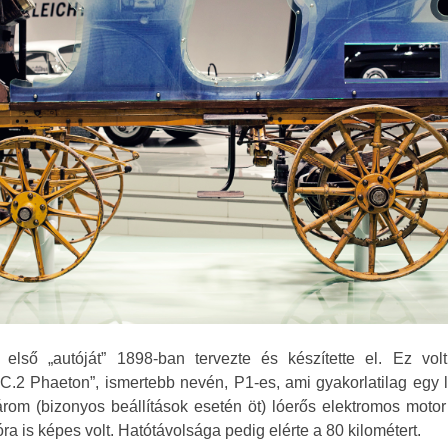
első „autóját” 1898-ban tervezte és készítette el. Ez vol
C.2 Phaeton”, ismertebb nevén, P1-es, ami gyakorlatilag egy l
árom (bizonyos beállítások esetén öt) lóerős elektromos motor 
ra is képes volt. Hatótávolsága pedig elérte a 80 kilométert.