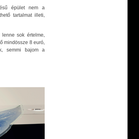
enésű épület nem a
tő tartalmat illeti,
 lenne sok értelme,
pő mindössze 8 euró,
sék, semmi bajom a