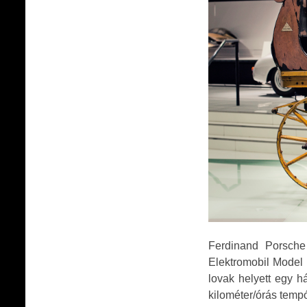
Ferdinand Porsche 
Elektromobil Model 
lovak helyett egy h
kilométer/órás tempó