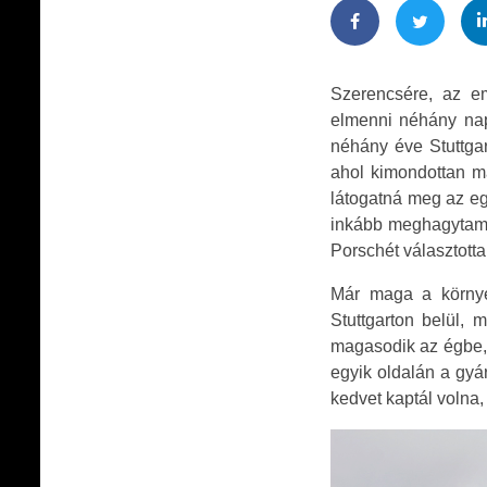
Szerencsére, az e
elmenni néhány nap
néhány éve Stuttgar
ahol kimondottan m
látogatná meg az eg
inkább meghagytam e
Porschét választott
Már maga a környez
Stuttgarton belül, 
magasodik az égbe, 
egyik oldalán a gyá
kedvet kaptál volna,