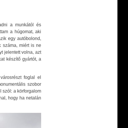
adni a munkától és
ttam a húgomat, aki
azik egy autóbolond,
 száma, miért is ne
jelentett volna, azt
t készítő gyártót, a
árosrészt foglal el
 monumentális szobor
 szól: a körforgalom
nal, hogy ha netalán