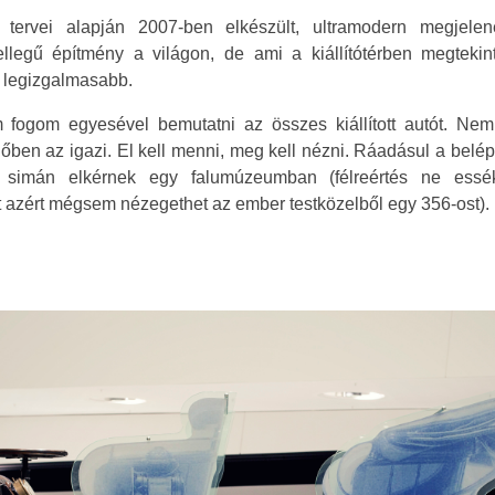
tervei alapján 2007-ben elkészült, ultramodern megjel
llegű építmény a világon, de ami a kiállítótérben megtekinthe
k legizgalmasabb.
fogom egyesével bemutatni az összes kiállított autót. Nem
őben az igazi. El kell menni, meg kell nézni. Ráadásul a belé
s simán elkérnek egy falumúzeumban (félreértés ne es
t azért mégsem nézegethet az ember testközelből egy 356-ost).