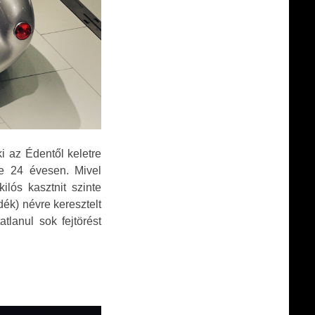
i az Édentől keletre
ze 24 évesen. Mivel
ilós kasztnit szinte
dék) névre keresztelt
lanul sok fejtörést