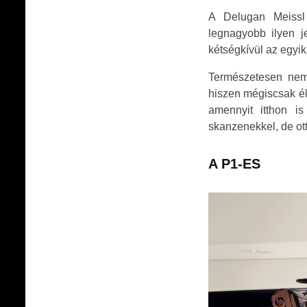
A Delugan Meissl 
legnagyobb ilyen je
kétségkívül az egyi
Természetesen nem 
hiszen mégiscsak él
amennyit itthon i
skanzenekkel, de ot
A P1-ES