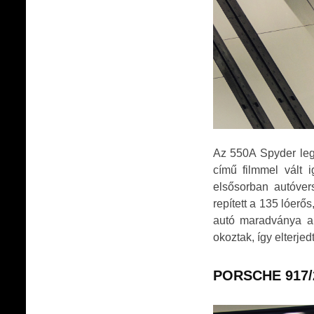
Az 550A Spyder legi
című filmmel vált 
elsősorban autóvers
repített a 135 lóerő
autó maradványa a 
okoztak, így elterjed
PORSCHE 917/