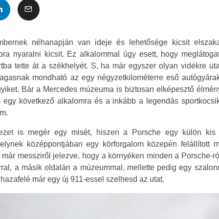
mbernek néhanapján van ideje és lehetősége kicsit elszak
ra nyaralni kicsit. Ez alkalommal úgy esett, hogy meglátoga
tba tette át a székhelyét. S, ha már egyszer olyan vidékre ut
agasnak mondható az egy négyzetkilométerre eső autógyárak
yiket. Bár a Mercedes múzeuma is biztosan elképesztő élményt 
gy következő alkalomra és a inkább a legendás sportkocsika
am.
et is megér egy misét, hiszen a Porsche egy külön kis v
melynek középpontjában egy körforgalom közepén felállított
már messziről jelezve, hogy a környéken minden a Porsche-ról
rral, a másik oldalán a múzeummal, mellette pedig egy szalon
 hazafelé már egy új 911-essel szelhesd az utat.