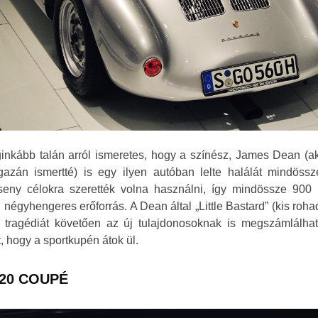
nkább talán arról ismeretes, hogy a színész, James Dean (ak
igazán ismertté) is egy ilyen autóban lelte halálát mindöss
eny célokra szerették volna használni, így mindössze 900 k
s, négyhengeres erőforrás. A Dean által „Little Bastard” (kis roha
tragédiát követően az új tulajdonosoknak is megszámlálhatat
t, hogy a sportkupén átok ül.
20 COUPÉ