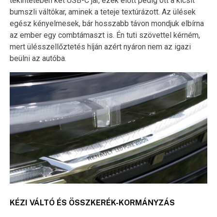
tekintetében két USB-C jár, ezek előtt pedig ott a kicsit
bumszli váltókar, aminek a teteje textúrázott. Az ülések
egész kényelmesek, bár hosszabb távon mondjuk elbírna
az ember egy combtámaszt is. Én tuti szövettel kérném,
mert ülésszellőztetés híján azért nyáron nem az igazi
beülni az autóba.
KÉZI VÁLTÓ ÉS ÖSSZKERÉK-KORMÁNYZÁS