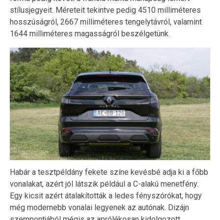
stílusjegyeit. Méreteit tekintve pedig 4510 milliméteres
hosszúságról, 2667 milliméteres tengelytávról, valamint
1644 milliméteres magasságról beszélgetünk.
Habár a tesztpéldány fekete színe kevésbé adja ki a főbb
vonalakat, azért jól látszik például a C-alakú menetfény.
Egy kicsit azért átalakították a ledes fényszórókat, hogy
még modernebb vonalai legyenek az autónak. Dizájn
szempontjából mégis az aprólékosan kidolgozott