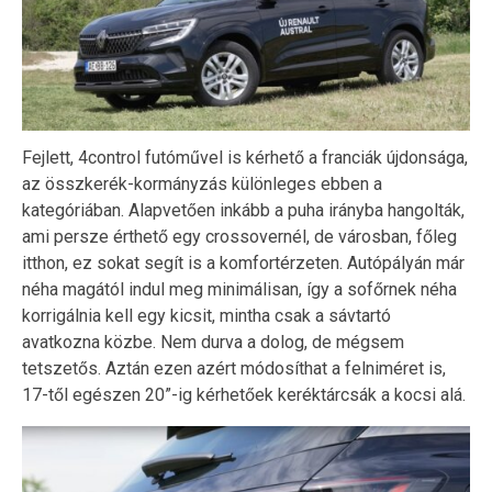
Fejlett, 4control futóművel is kérhető a franciák újdonsága,
az összkerék-kormányzás különleges ebben a
kategóriában. Alapvetően inkább a puha irányba hangolták,
ami persze érthető egy crossovernél, de városban, főleg
itthon, ez sokat segít is a komfortérzeten. Autópályán már
néha magától indul meg minimálisan, így a sofőrnek néha
korrigálnia kell egy kicsit, mintha csak a sávtartó
avatkozna közbe. Nem durva a dolog, de mégsem
tetszetős. Aztán ezen azért módosíthat a felniméret is,
17-től egészen 20”-ig kérhetőek keréktárcsák a kocsi alá.