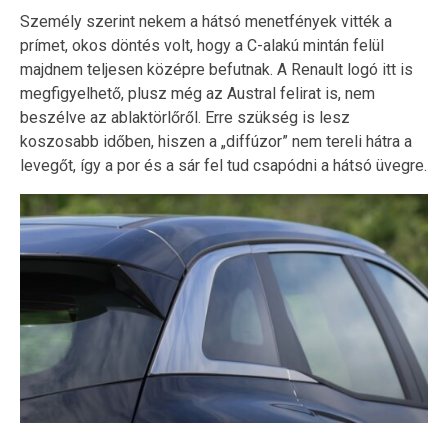
Személy szerint nekem a hátsó menetfények vitték a
prímet, okos döntés volt, hogy a C-alakú mintán felül
majdnem teljesen középre befutnak. A Renault logó itt is
megfigyelhető, plusz még az Austral felirat is, nem
beszélve az ablaktörlőről. Erre szükség is lesz
koszosabb időben, hiszen a „diffúzor” nem tereli hátra a
levegőt, így a por és a sár fel tud csapódni a hátsó üvegre.