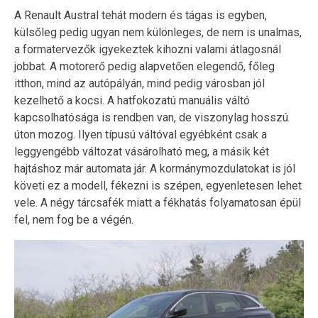
A Renault Austral tehát modern és tágas is egyben,
külsőleg pedig ugyan nem különleges, de nem is unalmas,
a formatervezők igyekeztek kihozni valami átlagosnál
jobbat. A motorerő pedig alapvetően elegendő, főleg
itthon, mind az autópályán, mind pedig városban jól
kezelhető a kocsi. A hatfokozatú manuális váltó
kapcsolhatósága is rendben van, de viszonylag hosszú
úton mozog. Ilyen típusú váltóval egyébként csak a
leggyengébb változat vásárolható meg, a másik két
hajtáshoz már automata jár. A kormánymozdulatokat is jól
követi ez a modell, fékezni is szépen, egyenletesen lehet
vele. A négy tárcsafék miatt a fékhatás folyamatosan épül
fel, nem fog be a végén.