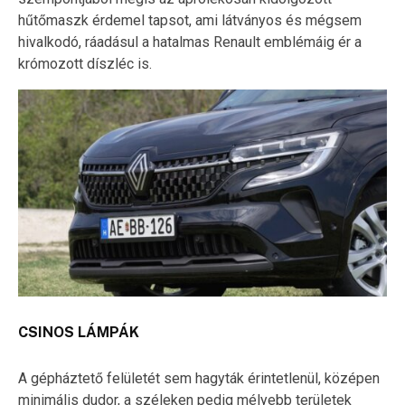
hűtőmaszk érdemel tapsot, ami látványos és mégsem
hivalkodó, ráadásul a hatalmas Renault emblémáig ér a
krómozott díszléc is.
CSINOS LÁMPÁK
A gépháztető felületét sem hagyták érintetlenül, középen
minimális dudor, a széleken pedig mélyebb területek