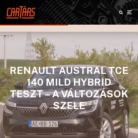
RENAULT AUSTRAL TCE
140 MILD HYBRID
TESZT – A VÁLTOZÁSOK
SZELE