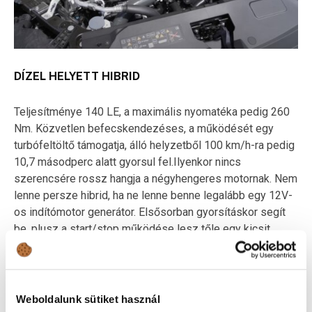
DÍZEL HELYETT HIBRID
Teljesítménye 140 LE, a maximális nyomatéka pedig 260
Nm. Közvetlen befecskendezéses, a működését egy
turbófeltöltő támogatja, álló helyzetből 100 km/h-ra pedig
10,7 másodperc alatt gyorsul fel.Ilyenkor nincs
szerencsére rossz hangja a négyhengeres motornak. Nem
lenne persze hibrid, ha ne lenne benne legalább egy 12V-
os indítómotor generátor. Elsősorban gyorsításkor segít
be, plusz a start/stop működése lesz tőle egy kicsit
finomabb. Ó, igen, és van részecskeszűrő is, bár a
benzinmotoroknál kevésbé áll fel tőle a szőr az ember
hátán, mint a dízeleknél.
Weboldalunk sütiket használ