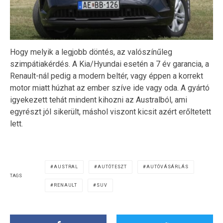
Hogy melyik a legjobb döntés, az valószínűleg
szimpátiakérdés. A Kia/Hyundai esetén a 7 év garancia, a
Renault-nál pedig a modern beltér, vagy éppen a korrekt
motor miatt húzhat az ember szíve ide vagy oda. A gyártó
igyekezett tehát mindent kihozni az Australból, ami
egyrészt jól sikerült, máshol viszont kicsit azért erőltetett
lett.
AUSTRAL
AUTÓTESZT
AUTÓVÁSÁRLÁS
TAGS
RENAULT
SUV