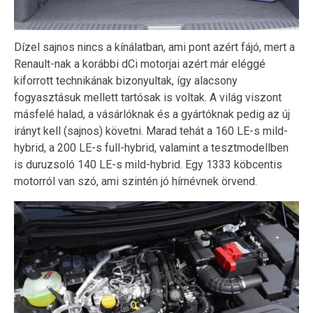
Dízel sajnos nincs a kínálatban, ami pont azért fájó, mert a
Renault-nak a korábbi dCi motorjai azért már eléggé
kiforrott technikának bizonyultak, így alacsony
fogyasztásuk mellett tartósak is voltak. A világ viszont
másfelé halad, a vásárlóknak és a gyártóknak pedig az új
irányt kell (sajnos) követni. Marad tehát a 160 LE-s mild-
hybrid, a 200 LE-s full-hybrid, valamint a tesztmodellben
is duruzsoló 140 LE-s mild-hybrid. Egy 1333 köbcentis
motorról van szó, ami szintén jó hírnévnek örvend.