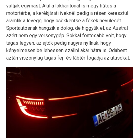
váltják egymást. Alul a lökhárítónál is megy hűtés a
motortérbe, a kerékjárati íveknél pedig a résen keresztül
áramlik a levegő, hogy csökkentse a fékek hevülését.
Sportautósnak hangzik a dolog, de higgyük el, az Austral
azért nem egy versenygép. Sokkal fontosabb volt, hogy
tágas legyen, az ajtók pedig nagyra nyílnak, hogy
kényelmesen be lehessen szállni akár hátra is. Odabent
aztán viszonylag tágas fej- és lábtér fogadja az utasokat.