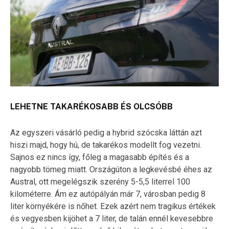
LEHETNE TAKARÉKOSABB ÉS OLCSÓBB
Az egyszeri vásárló pedig a hybrid szócska láttán azt
hiszi majd, hogy hú, de takarékos modellt fog vezetni.
Sajnos ez nincs így, főleg a magasabb építés és a
nagyobb tömeg miatt. Országúton a legkevésbé éhes az
Austral, ott megelégszik szerény 5-5,5 literrel 100
kilométerre. Ám ez autópályán már 7, városban pedig 8
liter környékére is nőhet. Ezek azért nem tragikus értékek
és vegyesben kijöhet a 7 liter, de talán ennél kevesebbre