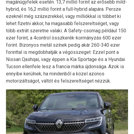
magánügyfelek esetén. 13,7 millió forint az erősebb mild-
hybrid, és 16,2 millió forint a full-hybrid alapára. Persze
ezeknél még százezrekkel, vagy milliókkal is többet ki
lehet fizetni akkor, ha magasabb felszereltséget, vagy
több extrát szeretne valaki. A Safety-csomag például 150
ezer forint, a 4control összkerék-kormányzás 600 ezer
forint. Bizonyos metál színek pedig akár 260-340 ezer
forinttal is megdobhatják a végösszeget. Ezzel pont a
Nissan Qashqai, vagy éppen a Kia Sportage és a Hyundai
Tucson ellenfele lesz a francia márka újdonsága. Azok is
ennyibe kerülnek, ha mindenből a közel azonos
motorizáltságot, váltót és felszereltséget nézzük.