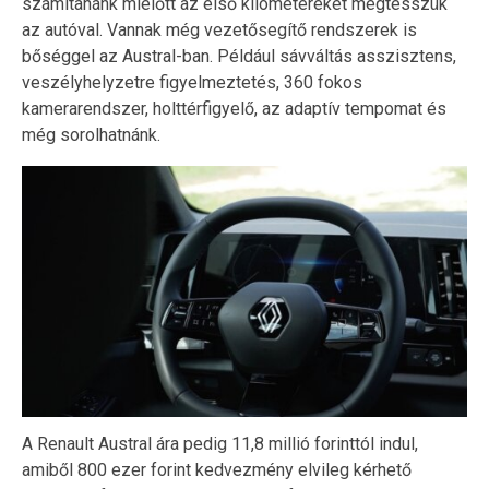
számítanánk mielőtt az első kilométereket megtesszük
az autóval. Vannak még vezetősegítő rendszerek is
bőséggel az Austral-ban. Például sávváltás asszisztens,
veszélyhelyzetre figyelmeztetés, 360 fokos
kamerarendszer, holttérfigyelő, az adaptív tempomat és
még sorolhatnánk.
A Renault Austral ára pedig 11,8 millió forinttól indul,
amiből 800 ezer forint kedvezmény elvileg kérhető