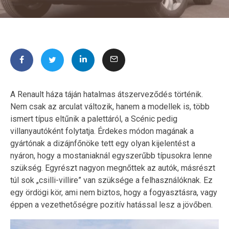
A Renault háza táján hatalmas átszerveződés történik.
Nem csak az arculat változik, hanem a modellek is, több
ismert típus eltűnik a palettáról, a Scénic pedig
villanyautóként folytatja. Érdekes módon magának a
gyártónak a dizájnfőnöke tett egy olyan kijelentést a
nyáron, hogy a mostaniaknál egyszerűbb típusokra lenne
szükség. Egyrészt nagyon megnőttek az autók, másrészt
túl sok „csilli-villire” van szüksége a felhasználóknak. Ez
egy ördögi kör, ami nem biztos, hogy a fogyasztásra, vagy
éppen a vezethetőségre pozitív hatással lesz a jövőben.