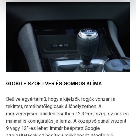
GOOGLE SZOFTVER ÉS GOMBOS KLÍMA
Beülve egyértelmű, hogy a kijelzők fogják vonzani a
tekintet, remélhetőleg csak állóhelyzetben. A
műszeregység minden esetben 12,3”-es, szép színek és
minimális konfigurálás jellemzi. A középső panel viszont
9 vagy 12”-es lehet, immár beépített Google
szolgáltatások színesítik a működését. Megfelelő