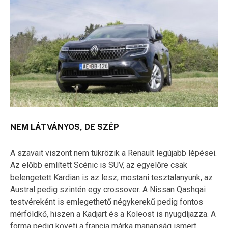
NEM LÁTVÁNYOS, DE SZÉP
A szavait viszont nem tükrözik a Renault legújabb lépései.
Az előbb említett Scénic is SUV, az egyelőre csak
belengetett Kardian is az lesz, mostani tesztalanyunk, az
Austral pedig szintén egy crossover. A Nissan Qashqai
testvéreként is emlegethető négykerekű pedig fontos
mérföldkő, hiszen a Kadjart és a Koleost is nyugdíjazza. A
forma pedig követi a francia márka manapság ismert