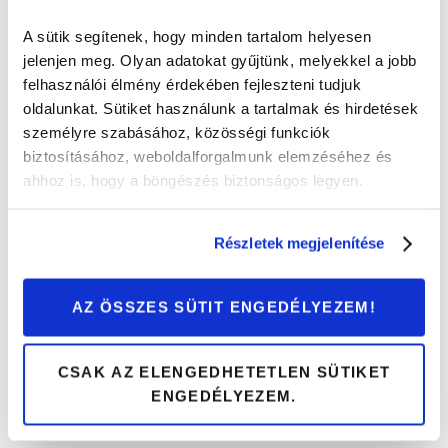
A sütik segítenek, hogy minden tartalom helyesen
jelenjen meg. Olyan adatokat gyűjtünk, melyekkel a jobb
felhasználói élmény érdekében fejleszteni tudjuk
oldalunkat. Sütiket használunk a tartalmak és hirdetések
személyre szabásához, közösségi funkciók
biztosításához, weboldalforgalmunk elemzéséhez és
ahhoz is, hogy a böngészés biztonságos legyen.
Beülve egyértelmű, hogy a kijelzők fogják vonzani a
Részletek megjelenítése
tekintet, remélhetőleg csak állóhelyzetben. A
műszeregység minden esetben 12,3”-es, szép színek és
minimális konfigurálás jellemzi. A középső panel viszont
AZ ÖSSZES SÜTIT ENGEDÉLYEZEM!
9 vagy 12”-es lehet, immár beépített Google
szolgáltatások színesítik a működését, így megfelelő
CSAK AZ ELENGEDHETETLEN SÜTIKET
előfizetés esetén a forgalmi információkat is ugyanúgy
ENGEDÉLYEZEM.
jeleníti meg, mint a telefonunk. Persze ha valakinek ez
nem kell, tükrözheti is a mobilját.