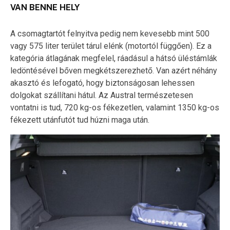
VAN BENNE HELY
A csomagtartót felnyitva pedig nem kevesebb mint 500
vagy 575 liter terület tárul elénk (motortól függően). Ez a
kategória átlagának megfelel, ráadásul a hátsó üléstámlák
ledöntésével bőven megkétszerezhető. Van azért néhány
akasztó és lefogató, hogy biztonságosan lehessen
dolgokat szállítani hátul. Az Austral természetesen
vontatni is tud, 720 kg-os fékezetlen, valamint 1350 kg-os
fékezett utánfutót tud húzni maga után.